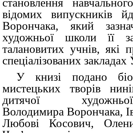
становлення навчальног
відомих випускників йд
Ворончака, який зазн
художньої школи її з
талановитих учнів, які
спеціалізованих закладах 
У книзі подано біо
мистецьких творів нині
дитячої художн
Володимира Ворончака, Ів
Любові Косович, Олен