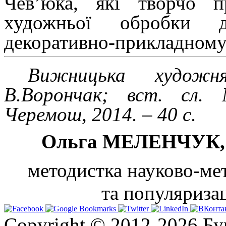
Чев’юка, які творчо п
художньої обробки д
декоративно-прикладному
Вижницька художн
В.
Ворончак; вст. сл.
Черемош, 2014. – 40 с.
Ольга МЕЛЕНЧУК
методистка
науково-мет
та популяризац
Copyright © 2012-2026 Бу