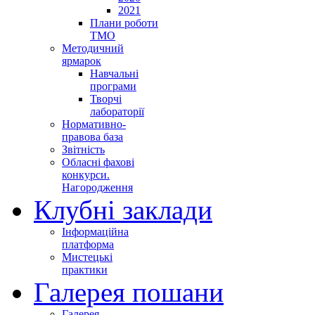
2021
Плани роботи
ТМО
Методичний
ярмарок
Навчальні
програми
Творчі
лабораторії
Нормативно-
правова база
Звітність
Обласні фахові
конкурси.
Нагородження
Клубні заклади
Інформаційна
платформа
Мистецькі
практики
Галерея пошани
Галерея