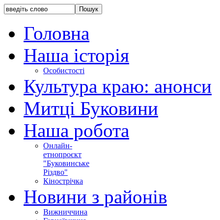
Головна
Наша історія
Особистості
Культура краю: анонси
Митці Буковини
Наша робота
Онлайн-
етнопроєкт
"Буковинське
Різдво"
Кінострічка
Новини з районів
Вижниччина