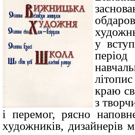
заснов
обдаро
художнь
у всту
періо
навчал
літопис
краю св
з творч
і перемог, рясно напов
художників, дизайнерів м