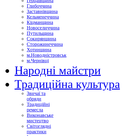
Герцаївщина
Глибоччина
Заставнівщина
Кельменеччина
Кіцманщина
Новоселиччина
Путильщина
Сокирянщина
Сторожинеччина
Хотинщина
м.Новодністровськ
м.Чернівці
Народні майстри
Традиційна культура
Звичаї та
обряди
Традиційні
ремесла
Виконавське
мистецтво
Світоглядні
практики