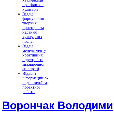
кваліфікації
працівників
культури
Відділ
формування
творчих
просторів та
надання
культурних
послуг
Відділ
менеджменту,
креативних
індустрій та
міжнародної
співпраці
Відділ з
інформаційно-
видавничої та
проєктної
роботи
Ворончак Володими