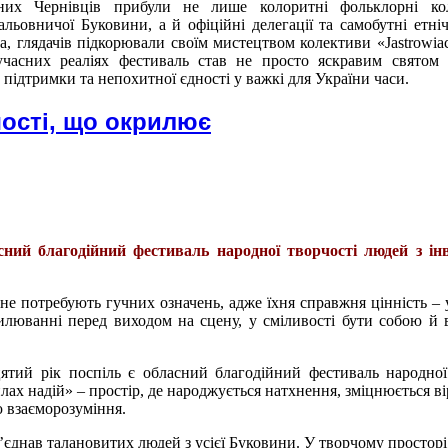
них Чернівців прибули не лише колоритні фольклорні ко
льовничої Буковини, а й офіційні делегації та самобутні етніч
, глядачів підкорювали своїм мистецтвом колективи «Jastrowiacy
 сучасних реаліях фестиваль став не просто яскравим святом
підтримки та непохитної єдності у важкі для України часи.
чості, що окрилює
сний благодійний фестиваль народної творчості людей з ін
 не потребують гучних означень, адже їхня справжня цінність – 
вилюванні перед виходом на сцену, у сміливості бути собою й 
ятий рік поспіль є обласний благодійний фестиваль народної
лах надій» – простір, де народжується натхнення, зміцнюється ві
ю взаєморозуміння.
’єднав талановитих людей з усієї Буковини. У творчому просторі