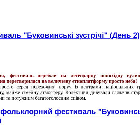
аль "Буковинські зустрічі" (День 2)
я, фестиваль переїхав на легендарну пішохідну вул
она перетворилася на величезну етноплатформу просто неба!
просто серед перехожих, поруч із центрами національних г
у, майже сімейну атмосферу. Колективи дивували глядачів ст
ми та потужним багатоголосним співом.
 фольклорний фестиваль "Буковинсь
)