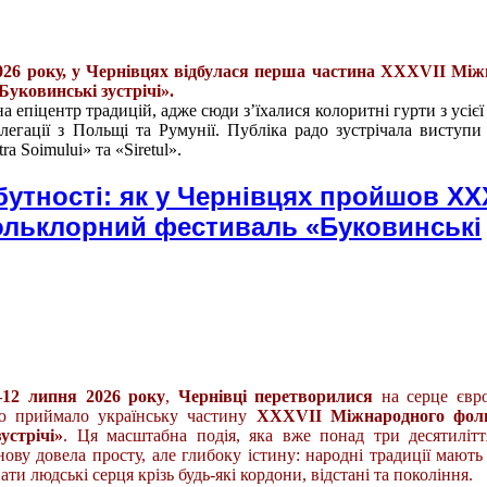
2026 року, у Чернівцях відбулася перша частина XXXVII Мі
уковинські зустрічі».
а епіцентр традицій, адже сюди зʼїхалися колоритні гурти з усіє
елегації з Польщі та Румунії. Публіка радо зустрічала виступи
ra Soimului» та «Siretul».
утності: як у Чернівцях пройшов XX
льклорний фестиваль «Буковинські
–12 липня 2026 року
,
Чернівці перетворилися
на серце євро
тю приймало українську частину
XXXVII Міжнародного фол
устрічі»
. Ця масштабна подія, яка вже понад три десятиліт
ову довела просту, але глибоку істину: народні традиції мають 
ти людські серця крізь будь-які кордони, відстані та покоління.