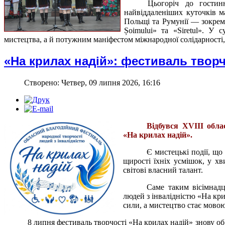
Цьогоріч до гостин
найвіддаленіших куточків ма
Польщі та Румунії — зокрема
Șoimului» та «Siretul». У
мистецтва, а й потужним маніфестом міжнародної солідарності, 
«На крилах надій»: фестиваль твор
Створено: Четвер, 09 липня 2026, 16:16
Відбувся XVIII обла
«На крилах надій».
Є мистецькі події, що
щирості їхніх усмішок, у х
світові власний талант.
Саме таким вісімнадц
людей з інвалідністю «На кри
сили, а мистецтво стає мово
8 липня фестиваль творчості «На крилах надій» знову об