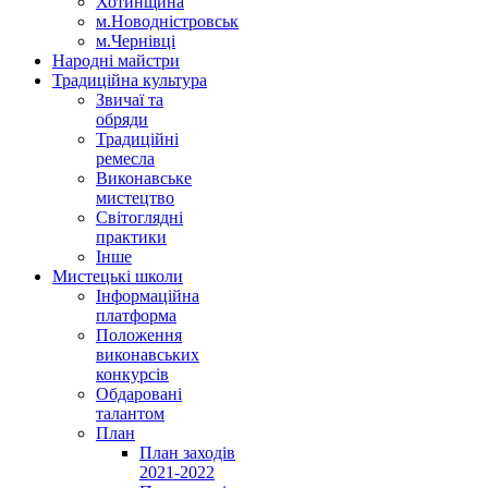
Хотинщина
м.Новодністровськ
м.Чернівці
Народні майстри
Традиційна культура
Звичаї та
обряди
Традиційні
ремесла
Виконавське
мистецтво
Світоглядні
практики
Інше
Мистецькі школи
Інформаційна
платформа
Положення
виконавських
конкурсів
Обдаровані
талантом
План
План заходів
2021-2022