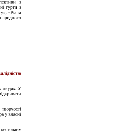
лективи з
ні гурти з
», «Piatra
 народного
валідністю
у людях. У
відкривати
 творчості
ра у власні
 ресторану