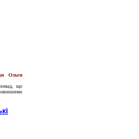
ицю Ольги
ромад, що
аровинними
кі