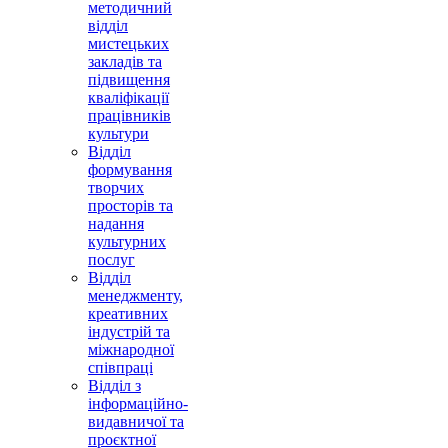
методичний
відділ
мистецьких
закладів та
підвищення
кваліфікації
працівників
культури
Відділ
формування
творчих
просторів та
надання
культурних
послуг
Відділ
менеджменту,
креативних
індустрій та
міжнародної
співпраці
Відділ з
інформаційно-
видавничої та
проєктної