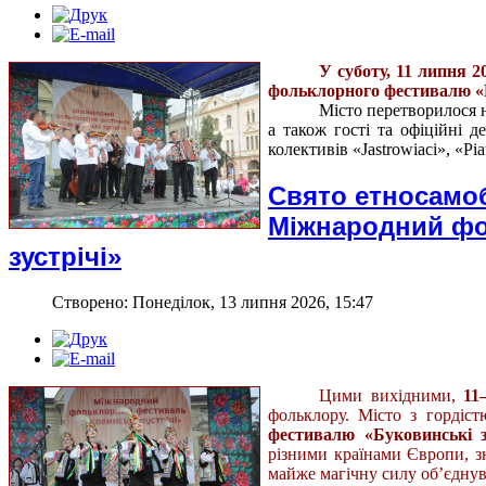
У суботу, 11 липня 
фольклорного фестивалю «Б
Місто перетворилося н
а також гості та офіційні д
колективів «Jastrowiaci», «Piat
Свято етносамоб
Міжнародний фо
зустрічі»
Створено: Понеділок, 13 липня 2026, 15:47
Цими вихідними,
11
фольклору. Місто з гордіс
фестивалю «Буковинські з
різними країнами Європи, зн
майже магічну силу об’єднува