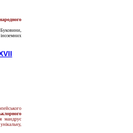
жнародного
ї Буковини,
 іноземних
XVII
пейського
ьклорного
тя мандрує
унікальну,