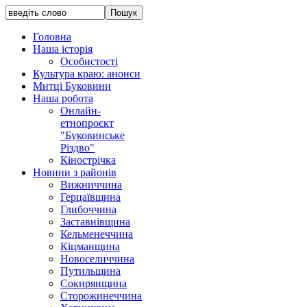
Головна
Наша історія
Особистості
Культура краю: анонси
Митці Буковини
Наша робота
Онлайн-
етнопроєкт
"Буковинське
Різдво"
Кінострічка
Новини з районів
Вижниччина
Герцаївщина
Глибоччина
Заставнівщина
Кельменеччина
Кіцманщина
Новоселиччина
Путильщина
Сокирянщина
Сторожинеччина