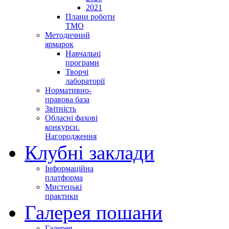
2021
Плани роботи
ТМО
Методичний
ярмарок
Навчальні
програми
Творчі
лабораторії
Нормативно-
правова база
Звітність
Обласні фахові
конкурси.
Нагородження
Клубні заклади
Інформаційна
платформа
Мистецькі
практики
Галерея пошани
Галерея