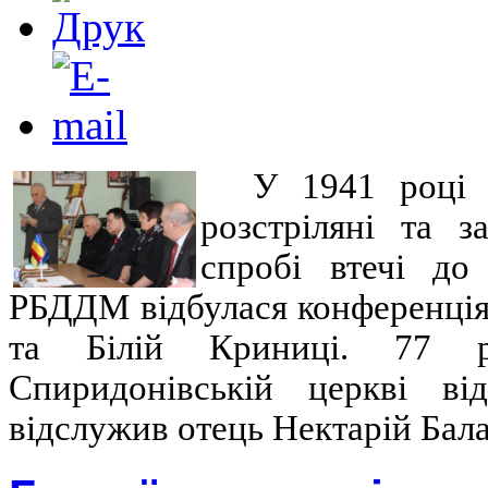
У 1941 році 
розстріляні та 
спробі втечі до
РБДДМ відбулася конференція 
та Білій Криниці. 77 р
Спиридонівській церкві ві
відслужив отець Нектарій Бала