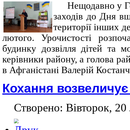
Нещодавно у Ге
заходів до Дня в
території інших д
лютого. Урочистості розпоч
будинку дозвілля дітей та мо
керівники району, а голова ра
в Афганістані Валерій Костанч
Кохання возвеличує
Створено: Вівторок, 20