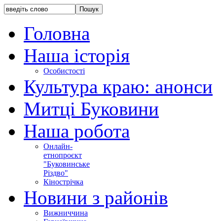
Головна
Наша історія
Особистості
Культура краю: анонси
Митці Буковини
Наша робота
Онлайн-
етнопроєкт
"Буковинське
Різдво"
Кінострічка
Новини з районів
Вижниччина