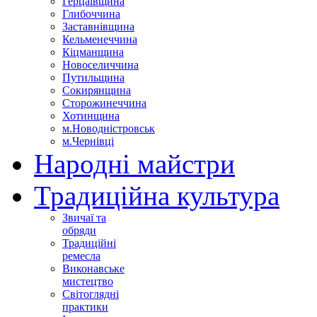
Герцаївщина
Глибоччина
Заставнівщина
Кельменеччина
Кіцманщина
Новоселиччина
Путильщина
Сокирянщина
Сторожинеччина
Хотинщина
м.Новодністровськ
м.Чернівці
Народні майстри
Традиційна культура
Звичаї та
обряди
Традиційні
ремесла
Виконавське
мистецтво
Світоглядні
практики