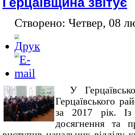
Герцаївщина звітує
Створено: Четвер, 08 л
У Герцаївськ
Герцаївського ра
за 2017 рік. Із
досягнення та п
виступив начальник відділу к