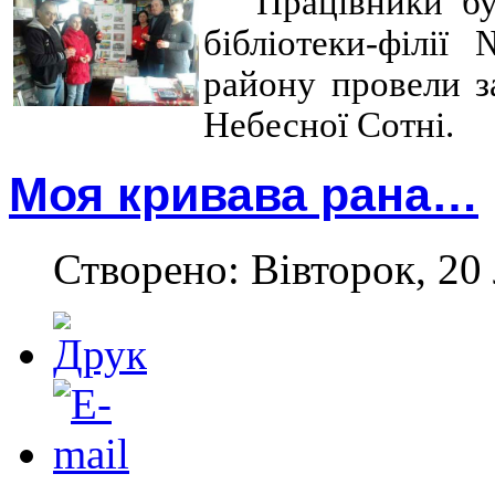
Працівники бу
бібліотеки-філі
району провели з
Небесної Сотні.
Моя кривава рана…
Створено: Вівторок, 20