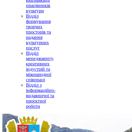
кваліфікації
працівників
культури
Відділ
формування
творчих
просторів та
надання
культурних
послуг
Відділ
менеджменту,
креативних
індустрій та
міжнародної
співпраці
Відділ з
інформаційно-
видавничої та
проєктної
роботи