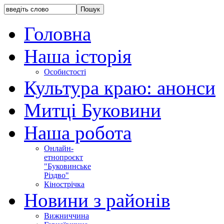
Головна
Наша історія
Особистості
Культура краю: анонси
Митці Буковини
Наша робота
Онлайн-
етнопроєкт
"Буковинське
Різдво"
Кінострічка
Новини з районів
Вижниччина