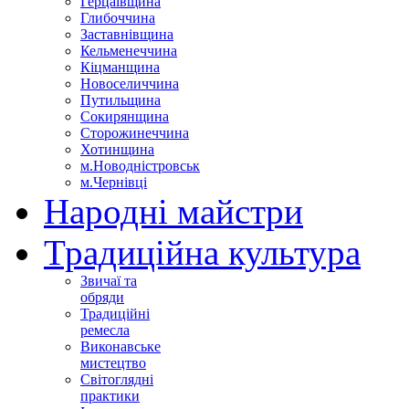
Герцаївщина
Глибоччина
Заставнівщина
Кельменеччина
Кіцманщина
Новоселиччина
Путильщина
Сокирянщина
Сторожинеччина
Хотинщина
м.Новодністровськ
м.Чернівці
Народні майстри
Традиційна культура
Звичаї та
обряди
Традиційні
ремесла
Виконавське
мистецтво
Світоглядні
практики