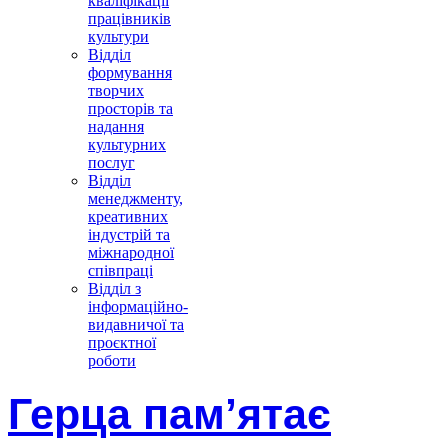
кваліфікації
працівників
культури
Відділ
формування
творчих
просторів та
надання
культурних
послуг
Відділ
менеджменту,
креативних
індустрій та
міжнародної
співпраці
Відділ з
інформаційно-
видавничої та
проєктної
роботи
Герца пам’ятає