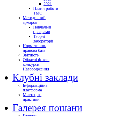
2021
Плани роботи
ТМО
Методичний
ярмарок
Навчальні
програми
Творчі
лабораторії
Нормативно-
правова база
Звітність
Обласні фахові
конкурси.
Нагородження
Клубні заклади
Інформаційна
платформа
Мистецькі
практики
Галерея пошани
Галерея