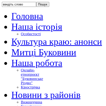
Головна
Наша історія
Особистості
Культура краю: анонси
Митці Буковини
Наша робота
Онлайн-
етнопроєкт
"Буковинське
Різдво"
Кінострічка
Новини з районів
Вижниччина