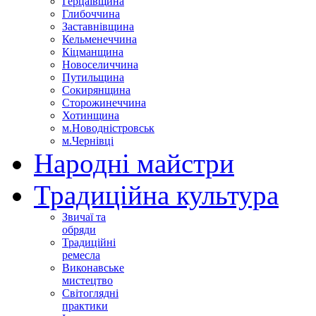
Герцаївщина
Глибоччина
Заставнівщина
Кельменеччина
Кіцманщина
Новоселиччина
Путильщина
Сокирянщина
Сторожинеччина
Хотинщина
м.Новодністровськ
м.Чернівці
Народні майстри
Традиційна культура
Звичаї та
обряди
Традиційні
ремесла
Виконавське
мистецтво
Світоглядні
практики