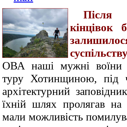
Після 
кінцівок 
залишилося
суспільству
ОВА наші мужні воїни д
туру Хотинщиною, під ч
архітектурний заповідни
їхній шлях пролягав на
мали можливість помилув