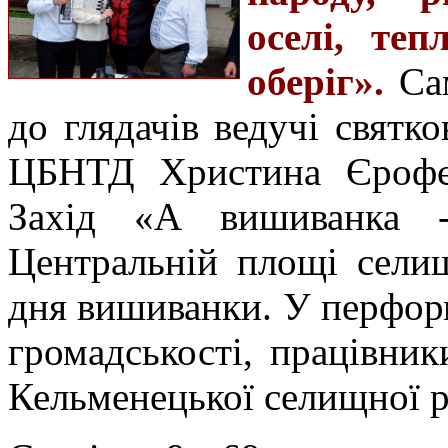
оселі, те
оберіг».
Са
до глядачів ведучі святк
ЦБНТД Христина Єрофєє
Захід «А вишиванка -
Центральній площі сели
дня вишиванки. У перформ
громадськості, працівники
Кельменецької селищної р