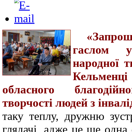
«Запрош
гаслом у
народної т
Кельменц
обласного благодій
творчості людей з інвал
таку теплу, дружню зуст
глядачі, адже це ще одна