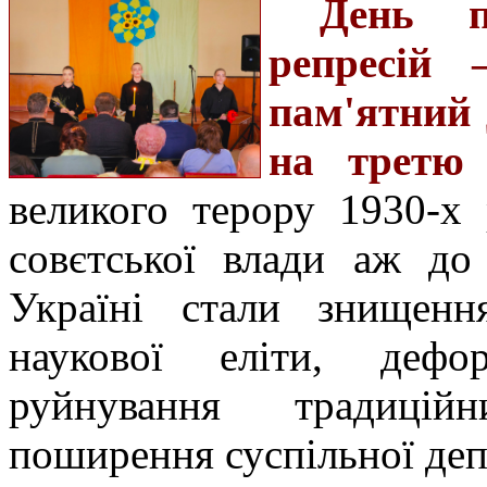
День п
репресій
пам'ятний 
на третю 
великого терору 1930-х 
совєтської влади аж до
Україні стали знищення
наукової еліти, дефор
руйнування традиційн
поширення суспільної депр