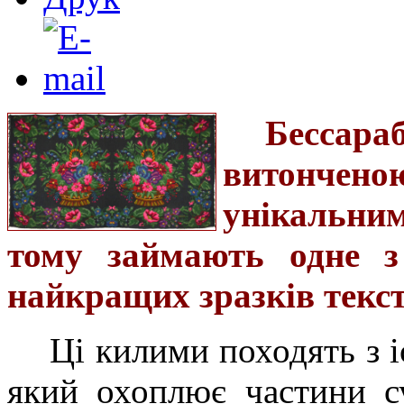
Бессара
витонче
унікальни
тому займають одне з
найкращих зразків текс
Ці килими походять з і
який охоплює частини с