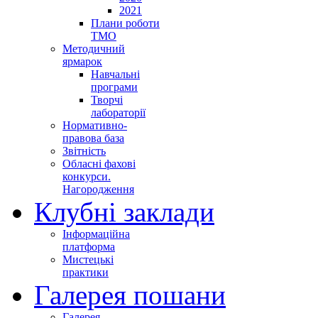
2021
Плани роботи
ТМО
Методичний
ярмарок
Навчальні
програми
Творчі
лабораторії
Нормативно-
правова база
Звітність
Обласні фахові
конкурси.
Нагородження
Клубні заклади
Інформаційна
платформа
Мистецькі
практики
Галерея пошани
Галерея