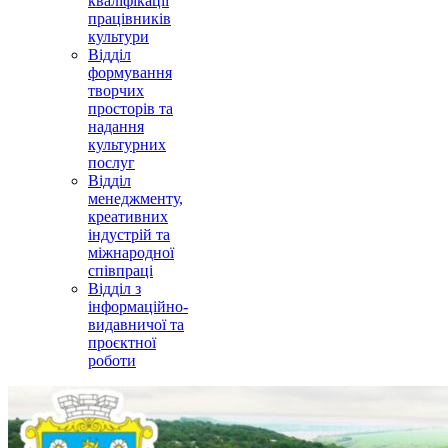
кваліфікації
працівників
культури
Відділ
формування
творчих
просторів та
надання
культурних
послуг
Відділ
менеджменту,
креативних
індустрій та
міжнародної
співпраці
Відділ з
інформаційно-
видавничої та
проєктної
роботи