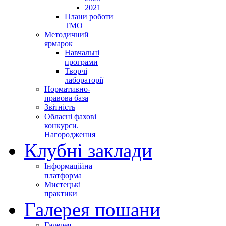
2021
Плани роботи
ТМО
Методичний
ярмарок
Навчальні
програми
Творчі
лабораторії
Нормативно-
правова база
Звітність
Обласні фахові
конкурси.
Нагородження
Клубні заклади
Інформаційна
платформа
Мистецькі
практики
Галерея пошани
Галерея