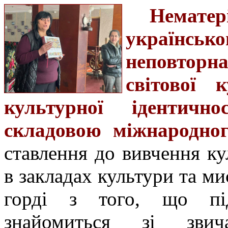
Нематер
українсь
неповторн
світової к
культурної ідентич
складовою міжнародног
ставлення до вивчення ку
в закладах культури та ми
горді з того, що під
знайомиться зі звич