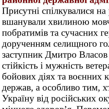
Присутні спілкувалися
на
вшанували хвилиною мовч
побратимів та сучасних ге
дорученням селищного го
заступник Дмитро
В
ласов
стійкість і мужність ветер
бойових діях та воєнних к
держав,
а
особливо тим, 
Ук
раїну від російських о