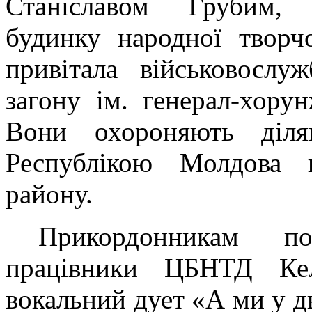
Станіславом Грубим, 
будинку народної творч
привітала військовослу
загону ім. генерал-хору
Вони охороняють діля
Республікою Молдова н
району.
Прикордонникам по
працівники ЦБНТД Кел
вокальний дует «А ми у д