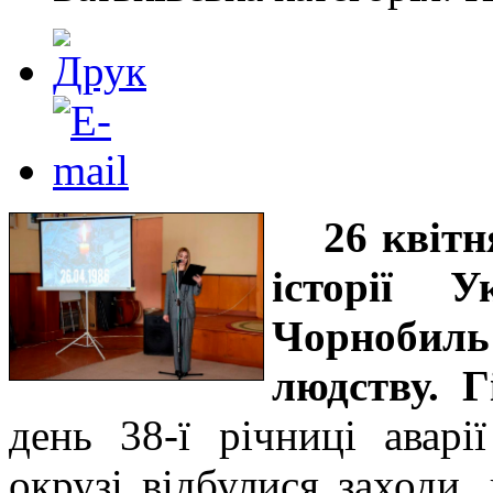
26 квіт
історії 
Чорнобил
людству. 
день 38-ї річниці авар
окрузі відбулися заходи,