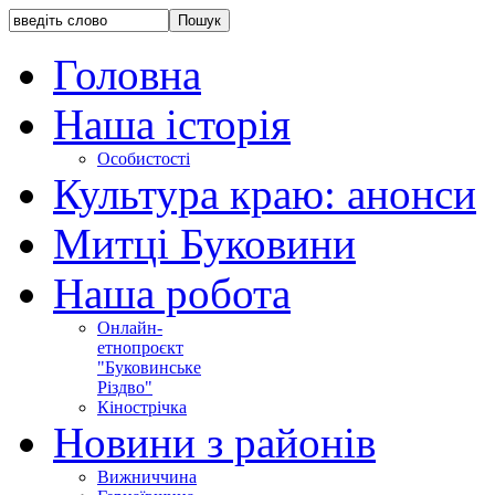
Головна
Наша історія
Особистості
Культура краю: анонси
Митці Буковини
Наша робота
Онлайн-
етнопроєкт
"Буковинське
Різдво"
Кінострічка
Новини з районів
Вижниччина