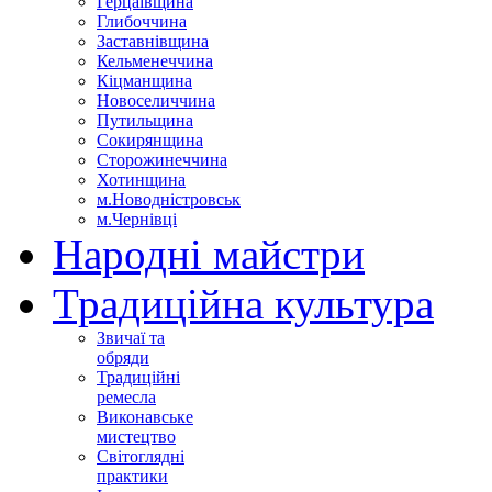
Герцаївщина
Глибоччина
Заставнівщина
Кельменеччина
Кіцманщина
Новоселиччина
Путильщина
Сокирянщина
Сторожинеччина
Хотинщина
м.Новодністровськ
м.Чернівці
Народні майстри
Традиційна культура
Звичаї та
обряди
Традиційні
ремесла
Виконавське
мистецтво
Світоглядні
практики