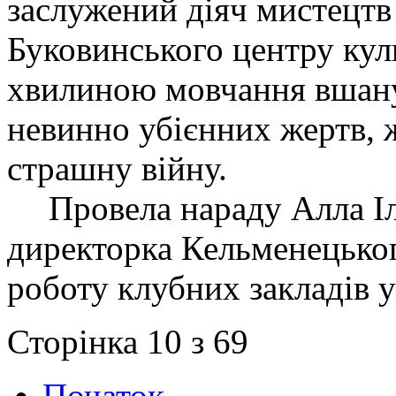
заслужений діяч мистецтв
Буковинського центру ку
х
вилиною мовчання вшан
невинно убієнних
жертв
,
страшну
війну.
Провела нараду Алла
І
директор
ка
Кельменецько
робот
у
клубних закладів
Сторінка 10 з 69
Початок