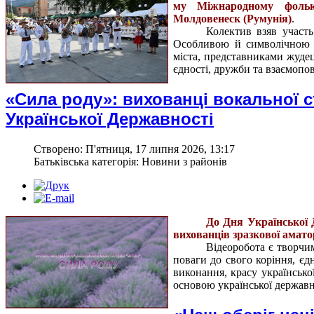
му Міжнародному фолькл
Молдовенеск (Румунія)
.
Колектив взяв участь
Особливою й символічною м
міста, представниками жуде
єдності, дружби та взаємопо
«Сила роду»: вихованці вокальної с
Української Державності
Створено: П'ятниця, 17 липня 2026, 13:17
Батьківська категорія: Новини з районів
До Дня Української 
вихованців зразкової амато
Відеоробота є творчи
поваги до свого коріння, єд
виконання, красу українсько
основою української державно