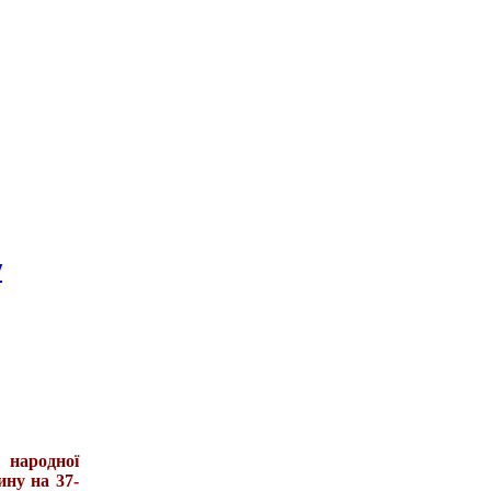
у
 народної
ину на 37-