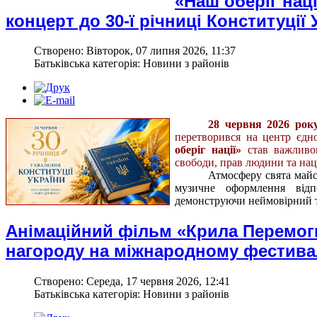
«Наш оберіг наці
концерт до 30-ї річниці Конституції 
Створено: Вівторок, 07 липня 2026, 11:37
Батьківська категорія: Новини з районів
28 червня 2026 року
перетворився на центр єдно
оберіг нації»
став важливою
свободи, прав людини та нац
Атмосферу свята майс
музичне оформлення відп
демонструючи неймовірний та
Анімаційний фільм «Крила Перемог
нагороду на міжнародному фестивал
Створено: Середа, 17 червня 2026, 12:41
Батьківська категорія: Новини з районів