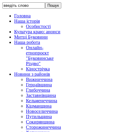
Головна
Наша історія
Особистості
Культура краю: анонси
Митці Буковини
Наша робота
Онлайн-
етнопроєкт
"Буковинське
Різдво"
Кінострічка
Новини з районів
Вижниччина
Герцаївщина
Глибоччина
Заставнівщина
Кельменеччина
Кіцманщина
Новоселиччина
Путильщина
Сокирянщина
Сторожинеччина