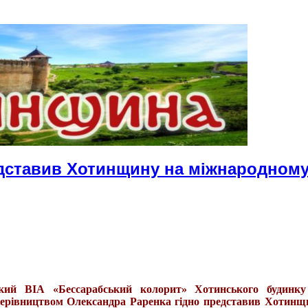
едставив Хотинщину на міжнародном
кий ВІА «Бессарабський колорит» Хотинського будинку
 керівництвом Олександра Раренка гідно представив Хотинщ