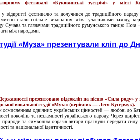
орному фестивалі «Буковинські зустрічі» у місті Ки
 у відкритті фестивалю та долучився до традиційного параду 
иттю стало спільне виконання всіма учасниками заходу, ке
цу Сучава та глядачами традиційного румунського танцю Hora
ваги між народами.
тудії «Муза» презентували кліп до Д
Державності презентовано відеокліп на пісню «Сила роду» у
рської вокальної студії «Муза» (керівник — Леся Бугерчук).
м осмисленням одвічних українських цінностей — любові до Ба
ності поколінь та незламності українського народу. Через щиріст
ї природи та символізм образів автори прагнули передати силу р
сті та національної ідентичності.