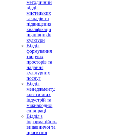
методичний
відділ
мистецьких
закладів та
підвищення
кваліфікації
працівників
культури
Відділ
формування
творчих
просторів та
надання
культурних
послуг
Відділ
менеджменту,
креативних
індустрій та
міжнародної
співпраці
Відділ з
інформаційно-
видавничої та
проєктної