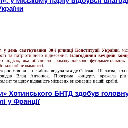
ї»: у міському парку відбувся благо
України
, у день святкування 30-ї річниці Конституції України,
міс
сті та патріотичного піднесення.
Благодійний вечірній кон
 подією, яка об’єднала громаду навколо фундаментальних ц
іональної незламності.
терно створила незмінна ведуча заходу Світлана Шалаєва, а за 
овідав Влад Антонюк. Програма концерту вражала різно
лант та щиру відданість місцевих виконавців нашій країні.
и» Хотинського БНТД здобув головн
і у Франції