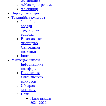
Хотинщина
м.Новодністровськ
м.Чернівці
Народні майстри
Традиційна культура
Звичаї та
обряди
Традиційні
ремесла
Виконавське
мистецтво
Світоглядні
практики
Інше
Мистецькі школи
Інформаційна
платформа
Положення
виконавських
конкурсів
Обдаровані
талантом
План
План заходів
2021-2022