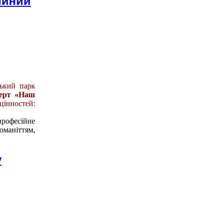
дійний
ький парк
церт «Наш
інностей:
професійне
маніттям,
у