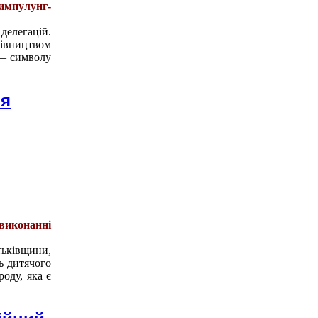
мпулунг-
делегацій.
рівництвом
 — символу
ня
 виконанні
тьківщини,
ь дитячого
оду, яка є