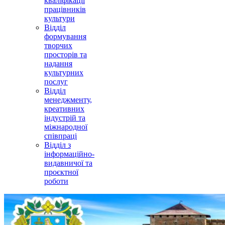
кваліфікації
працівників
культури
Відділ
формування
творчих
просторів та
надання
культурних
послуг
Відділ
менеджменту,
креативних
індустрій та
міжнародної
співпраці
Відділ з
інформаційно-
видавничої та
проєктної
роботи