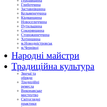
Герцаївщина
Глибоччина
Заставнівщина
Кельменеччина
Кіцманщина
Новоселиччина
Путильщина
Сокирянщина
Сторожинеччина
Хотинщина
м.Новодністровськ
м.Чернівці
Народні майстри
Традиційна культура
Звичаї та
обряди
Традиційні
ремесла
Виконавське
мистецтво
Світоглядні
практики