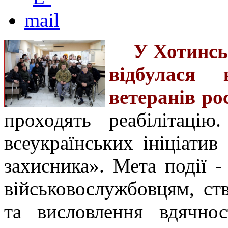
У Хотинсь
відбулася
ветеранів ро
проходять реабілітацію
всеукраїнських ініціати
захисника». Мета події 
військовослужбовцям, ст
та висловлення вдячнос