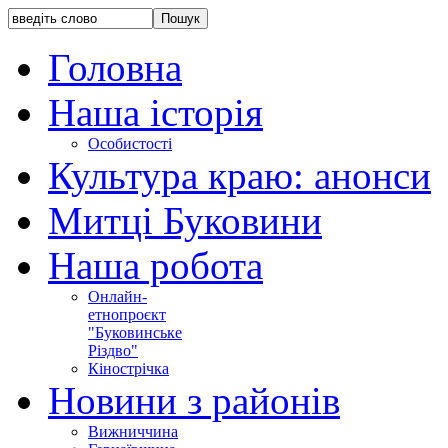
Головна
Наша історія
Особистості
Культура краю: анонси
Митці Буковини
Наша робота
Онлайн-
етнопроєкт
"Буковинське
Різдво"
Кінострічка
Новини з районів
Вижниччина