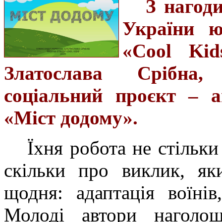
З нагод
України ю
«Cool Kid
Златослава Срібна,
соціальний проєкт – а
«Міст додому».
Їхня робота не стільк
скільки про виклик, як
щодня: адаптація воїнів
Молоді автори наголо