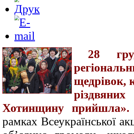
28 гру
регіональ
щедрівок, 
різдвяних
Хотинщину прийшла».
рамках Всеукраїнської ак