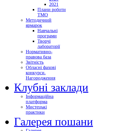
2021
Плани роботи
ТМО
Методичний
ярмарок
Навчальні
програми
Творчі
лабораторії
Нормативно-
правова база
Звітність
Обласні фахові
конкурси.
Нагородження
Клубні заклади
Інформаційна
платформа
Мистецькі
практики
Галерея пошани
Галерея