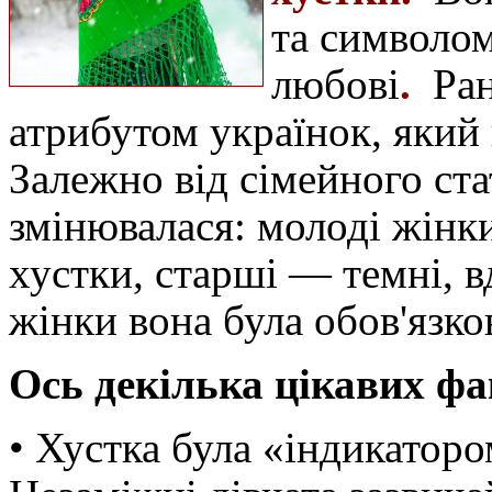
та символом
любові
.
Ран
атрибутом українок, який
Залежно від сімейного стат
змінювалася: молоді жінки
хустки, старші — темні, 
жінки вона була обов'яз
Ось декілька цікавих фа
• Хустка була «індикаторо