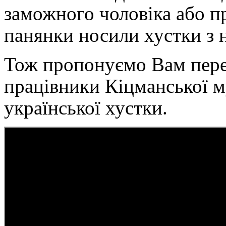
заможного чоловіка або п
панянки носили хустки з 
Тож пропонуємо Вам перег
працівники Кіцманської 
української хустки.