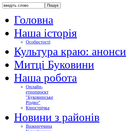
Головна
Наша історія
Особистості
Культура краю: анонси
Митці Буковини
Наша робота
Онлайн-
етнопроєкт
"Буковинське
Різдво"
Кінострічка
Новини з районів
Вижниччина