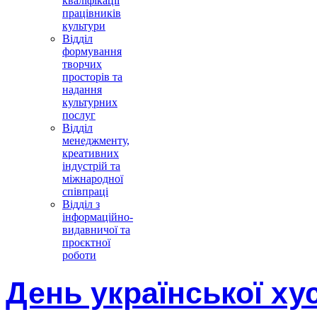
кваліфікації
працівників
культури
Відділ
формування
творчих
просторів та
надання
культурних
послуг
Відділ
менеджменту,
креативних
індустрій та
міжнародної
співпраці
Відділ з
інформаційно-
видавничої та
проєктної
роботи
День української ху