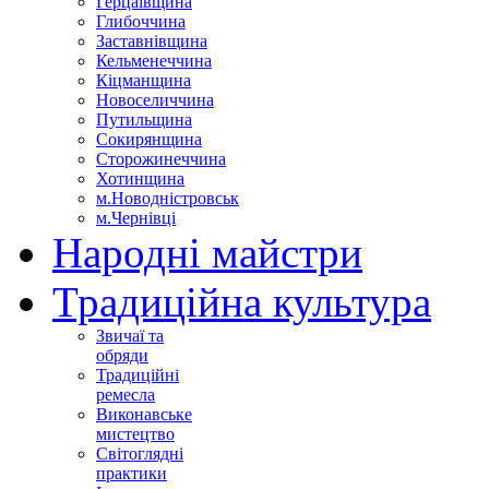
Герцаївщина
Глибоччина
Заставнівщина
Кельменеччина
Кіцманщина
Новоселиччина
Путильщина
Сокирянщина
Сторожинеччина
Хотинщина
м.Новодністровськ
м.Чернівці
Народні майстри
Традиційна культура
Звичаї та
обряди
Традиційні
ремесла
Виконавське
мистецтво
Світоглядні
практики