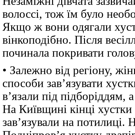
Незаміжні дівчата зазвича
волоссі, тож їм було необ
Якщо ж вони одягали хустк
вінкоподібно. Після весіл
починала покривати голов
• Залежно від регіону, жі
способи зав’язувати хустк
в’язали під підборіддям, а
На Київщині кінці хустки
зав’язували на потилиці. 
Подніпров’я хустку драпір