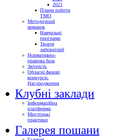
2021
Плани роботи
ТМО
Методичний
ярмарок
Навчальні
програми
Творчі
лабораторії
Нормативно-
правова база
Звітність
Обласні фахові
конкурси.
Нагородження
Клубні заклади
Інформаційна
платформа
Мистецькі
практики
Галерея пошани
Галерея