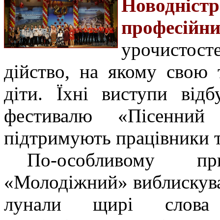
Новодністр
професій
урочисто
дійство, на якому свою 
діти. Їхні виступи від
фестивалю «Пісенний
підтримують працівники т
По-особливому п
«Молодіжний» виблискувал
лунали щирі слова 