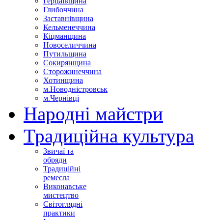
Герцаївщина
Глибоччина
Заставнівщина
Кельменеччина
Кіцманщина
Новоселиччина
Путильщина
Сокирянщина
Сторожинеччина
Хотинщина
м.Новодністровськ
м.Чернівці
Народні майстри
Традиційна культура
Звичаї та
обряди
Традиційні
ремесла
Виконавське
мистецтво
Світоглядні
практики