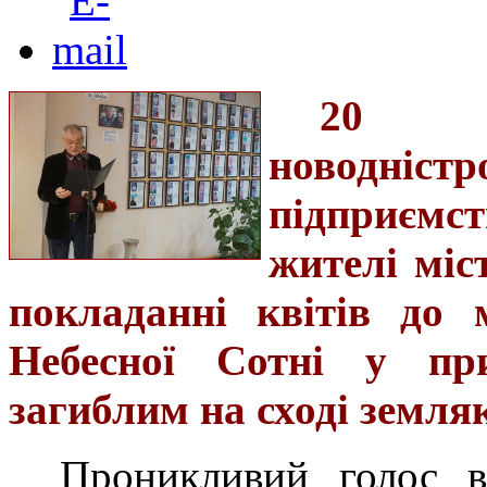
20 лю
новодніс
підприємс
жителі міс
покладанні квітів до 
Небесної Сотні у пр
загиблим на сході земля
Проникливий голос в