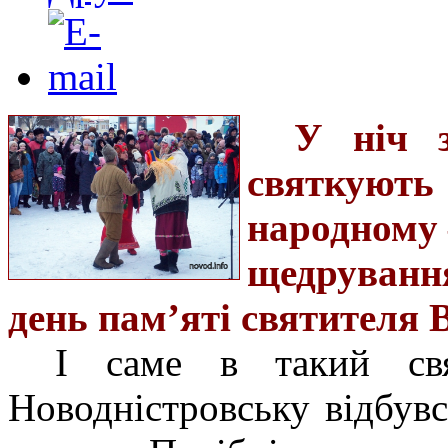
У ніч з
святкуют
народному 
щедруванн
день пам’яті святителя 
І саме в такий свя
Новодністровську відбув