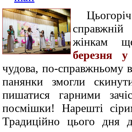
Цьогоріч
справжній
жінкам щ
березня у
чудова, по-справжньому в
панянки змогли скинут
пишатися гарними зачі
посмішки! Нарешті сіри
Традиційно цього дня 