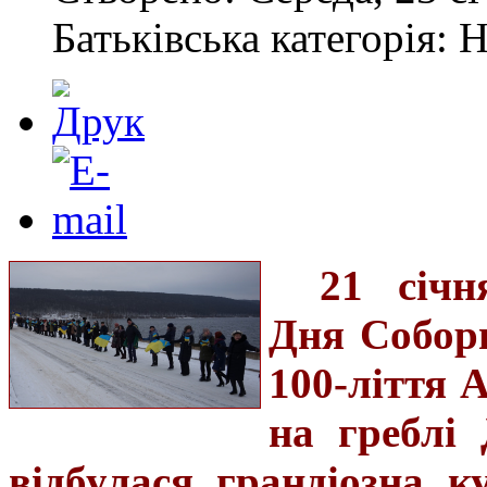
Батьківська категорія: 
21 січн
Дня Соборн
100-ліття 
на греблі 
відбулася грандіозна к