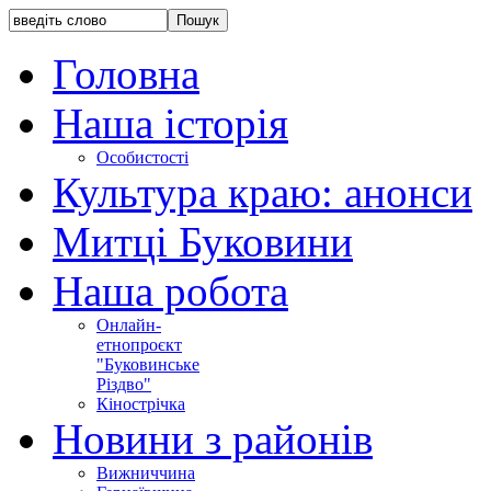
Головна
Наша історія
Особистості
Культура краю: анонси
Митці Буковини
Наша робота
Онлайн-
етнопроєкт
"Буковинське
Різдво"
Кінострічка
Новини з районів
Вижниччина