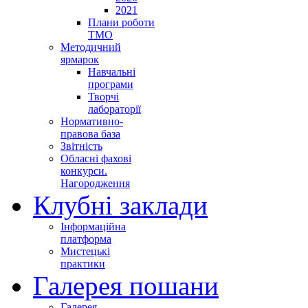
2021
Плани роботи
ТМО
Методичний
ярмарок
Навчальні
програми
Творчі
лабораторії
Нормативно-
правова база
Звітність
Обласні фахові
конкурси.
Нагородження
Клубні заклади
Інформаційна
платформа
Мистецькі
практики
Галерея пошани
Галерея