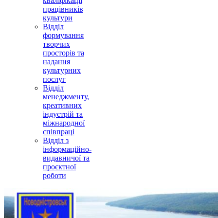
кваліфікації
працівників
культури
Відділ
формування
творчих
просторів та
надання
культурних
послуг
Відділ
менеджменту,
креативних
індустрій та
міжнародної
співпраці
Відділ з
інформаційно-
видавничої та
проєктної
роботи