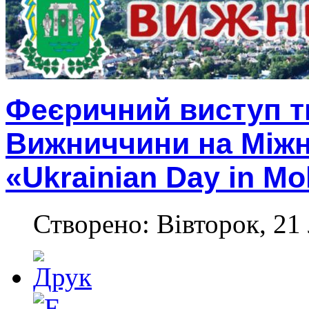
Феєричний виступ т
Вижниччини на Між
«Ukrainian Day in M
Створено: Вівторок, 21