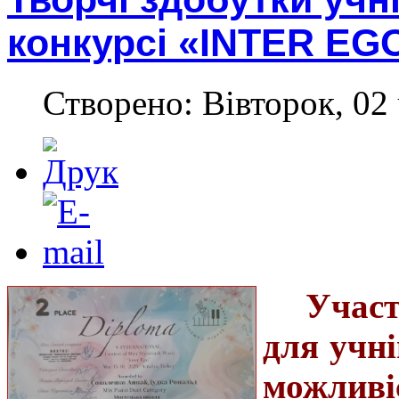
конкурсі «INTER EG
Створено: Вівторок, 02 
Учас
для учні
можлив