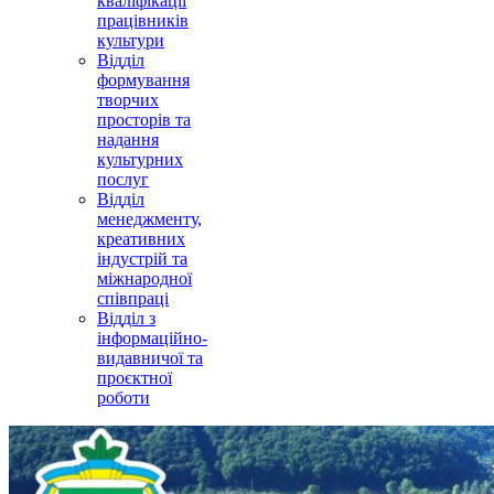
кваліфікації
працівників
культури
Відділ
формування
творчих
просторів та
надання
культурних
послуг
Відділ
менеджменту,
креативних
індустрій та
міжнародної
співпраці
Відділ з
інформаційно-
видавничої та
проєктної
роботи