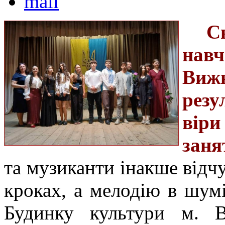
С
нав
Виж
резу
віри
заня
та музиканти інакше відч
кроках, а мелодію в шум
Будинку культури м. В