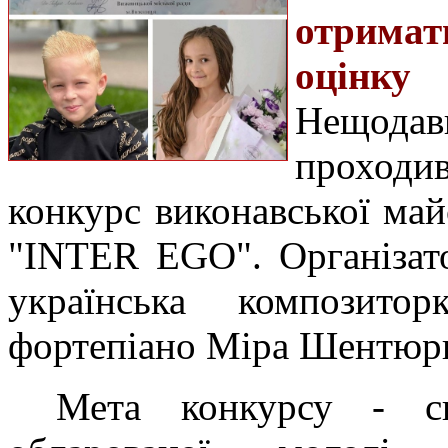
отримат
оцінку
Нещодав
проходи
конкурс виконавської майс
"INTER EGO". Організато
українська композитор
фортепіано Міра Шентюрк
Мета конкурсу - сп