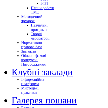
2021
Плани роботи
ТМО
Методичний
ярмарок
Навчальні
програми
Творчі
лабораторії
Нормативно-
правова база
Звітність
Обласні фахові
конкурси.
Нагородження
Клубні заклади
Інформаційна
платформа
Мистецькі
практики
Галерея пошани
Галерея