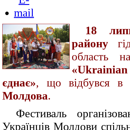
18 лип
району
гід
область 
«Ukrainian
єднає»
, що відбувся 
Молдова
.
Фестиваль організов
Українців Молдови спіль