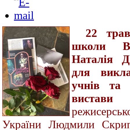
22 трав
школи Ви
Наталія Д
для викл
учнів та 
вистави
режисерськ
України Людмили Скрип