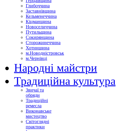
Герцаївщина
Глибоччина
Заставнівщина
Кельменеччина
Кіцманщина
Новоселиччина
Путильщина
Сокирянщина
Сторожинеччина
Хотинщина
м.Новодністровськ
м.Чернівці
Народні майстри
Традиційна культура
Звичаї та
обряди
Традиційні
ремесла
Виконавське
мистецтво
Світоглядні
практики