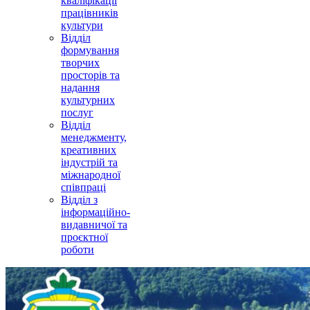
кваліфікації
працівників
культури
Відділ
формування
творчих
просторів та
надання
культурних
послуг
Відділ
менеджменту,
креативних
індустрій та
міжнародної
співпраці
Відділ з
інформаційно-
видавничої та
проєктної
роботи