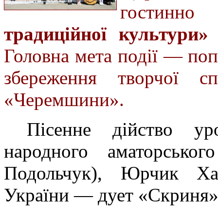
гостин
традиційної культури»
Головна мета події — попу
збереження творчої сп
«Черемшини».
Пісенне дійство ур
народного аматорсько
Подольчук), Юрчик Ха
України — дует «Скриня»