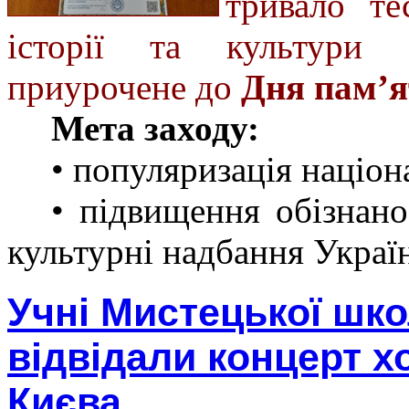
тривало те
історії та культури 
приурочене до
Дня пам’ят
Мета заходу:
• популяризація націон
• підвищення обізнано
культурні надбання Украї
Учні Мистецької шк
відвідали концерт х
Києва