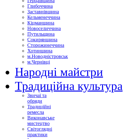
Герцаївщина
Глибоччина
Заставнівщина
Кельменеччина
Кіцманщина
Новоселиччина
Путильщина
Сокирянщина
Сторожинеччина
Хотинщина
м.Новодністровськ
м.Чернівці
Народні майстри
Традиційна культура
Звичаї та
обряди
Традиційні
ремесла
Виконавське
мистецтво
Світоглядні
практики