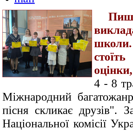
Пи
викла
школи.
стоїть
оцінки,
4 - 8 т
Міжнародний багатожанр
пісня скликає друзів". 
Національної комісії Ук