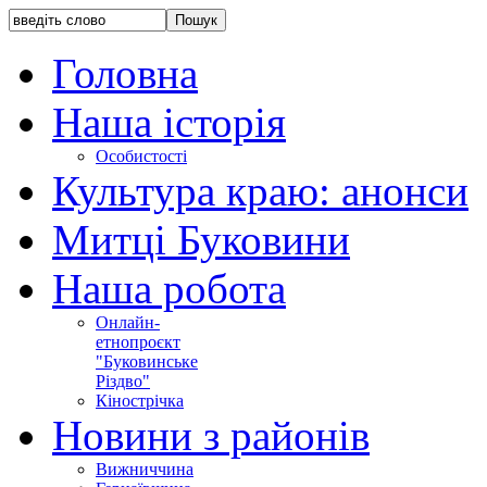
Головна
Наша історія
Особистості
Культура краю: анонси
Митці Буковини
Наша робота
Онлайн-
етнопроєкт
"Буковинське
Різдво"
Кінострічка
Новини з районів
Вижниччина