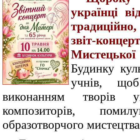
українці ві
традиційно,
звіт-конце
Мистецько
Будинку куль
учнів, щоб
виконанням творів у
композиторів, помил
образотворчого мистецтва