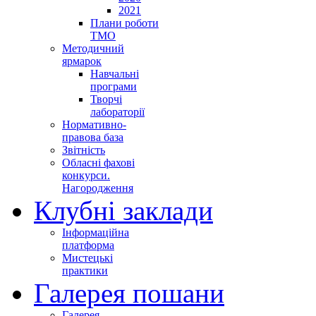
2021
Плани роботи
ТМО
Методичний
ярмарок
Навчальні
програми
Творчі
лабораторії
Нормативно-
правова база
Звітність
Обласні фахові
конкурси.
Нагородження
Клубні заклади
Інформаційна
платформа
Мистецькі
практики
Галерея пошани
Галерея