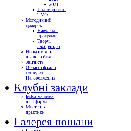
2021
Плани роботи
ТМО
Методичний
ярмарок
Навчальні
програми
Творчі
лабораторії
Нормативно-
правова база
Звітність
Обласні фахові
конкурси.
Нагородження
Клубні заклади
Інформаційна
платформа
Мистецькі
практики
Галерея пошани
Галерея