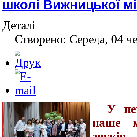
школі Вижницької мі
Деталі
Створено: Середа, 04 ч
У пе
наше м
звуків,