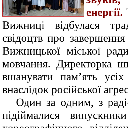
енергії.
Т
Вижниці відбулася тра
свідоцтв про завершення
Вижницької міської рад
мовчання. Директорка ш
вшанувати пам’ять усіх
внаслідок російської агрес
Один за одним, з рад
підіймалися випускник
хореографічного відділе