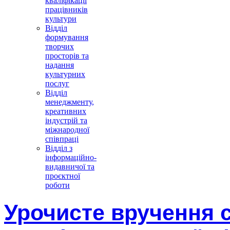
кваліфікації
працівників
культури
Відділ
формування
творчих
просторів та
надання
культурних
послуг
Відділ
менеджменту,
креативних
індустрій та
міжнародної
співпраці
Відділ з
інформаційно-
видавничої та
проєктної
роботи
Урочисте вручення с