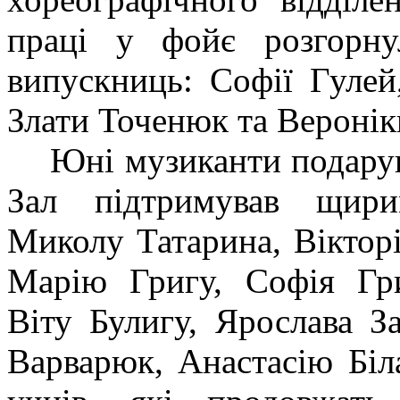
праці у фойє розгорну
випускниць: Софії Гулей
Злати Точенюк та Вероні
Юні музиканти подарув
Зал підтримував щири
Микол
у
Татарина, Віктор
Марі
ю
Григ
у
, Софі
я
Гр
Віт
у
Булиг
у
, Ярослава За
Варварюк, Анастасі
ю
Біл