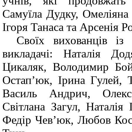
учнів, які продовжать
Самуїла Дудк
у
, Омеліяна
Ігоря Танаса та Арсенія Р
Своїх вихованців із
викладачі:
Наталія Дод
Цикаляк, Володимир Бой
Остап’юк, Ірина Гулей,
Василь Андрич, Олекс
Світлана Загул, Наталія 
Федір Чев’юк, Любов Кос