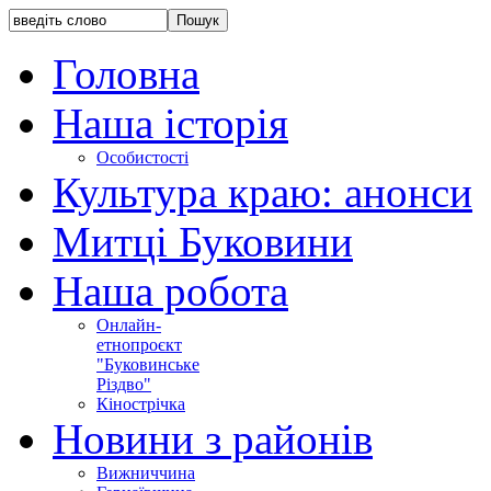
Головна
Наша історія
Особистості
Культура краю: анонси
Митці Буковини
Наша робота
Онлайн-
етнопроєкт
"Буковинське
Різдво"
Кінострічка
Новини з районів
Вижниччина