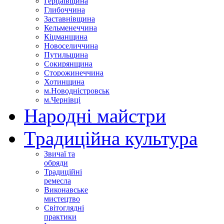
Герцаївщина
Глибоччина
Заставнівщина
Кельменеччина
Кіцманщина
Новоселиччина
Путильщина
Сокирянщина
Сторожинеччина
Хотинщина
м.Новодністровськ
м.Чернівці
Народні майстри
Традиційна культура
Звичаї та
обряди
Традиційні
ремесла
Виконавське
мистецтво
Світоглядні
практики