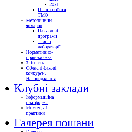
2021
Плани роботи
ТМО
Методичний
ярмарок
Навчальні
програми
Творчі
лабораторії
Нормативно-
правова база
Звітність
Обласні фахові
конкурси.
Нагородження
Клубні заклади
Інформаційна
платформа
Мистецькі
практики
Галерея пошани
Галерея