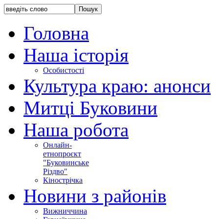
Головна
Наша історія
Особистості
Культура краю: анонси
Митці Буковини
Наша робота
Онлайн-
етнопроєкт
"Буковинське
Різдво"
Кінострічка
Новини з районів
Вижниччина