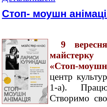
Стоп- моушн анімаці
9 вересн
майстерку в
«Стоп-моуш
центр культур
1-а). Працю
Створимо сво