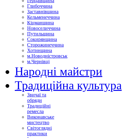
Герцаївщина
Глибоччина
Заставнівщина
Кельменеччина
Кіцманщина
Новоселиччина
Путильщина
Сокирянщина
Сторожинеччина
Хотинщина
м.Новодністровськ
м.Чернівці
Народні майстри
Традиційна культура
Звичаї та
обряди
Традиційні
ремесла
Виконавське
мистецтво
Світоглядні
практики