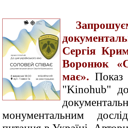
Запро
документал
Сергія Крим
Воронюк «С
має».
Показ 
"Kinohub" д
документаль
монументальним дослі
питання в Україні. Автор