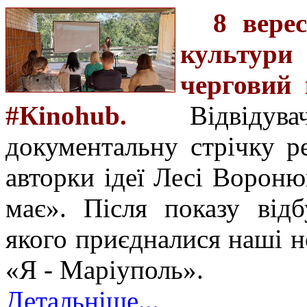
8 вере
культур
черговий 
#Кinohub.
Відвіду
документальну стрічку р
авторки ідеї Лесі Ворон
має». Після показу від
якого приєдналися наші но
«Я - Маріуполь».
Детальніше...