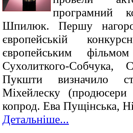
програмний к
Шпилюк. Першу нагоро
європейській конкур
європейським фільм
Сухолиткого-Собчука, 
Пукшти визначило стр
Міхейлеску (продюсери
копрод. Ева Пущінська, Н
Детальніше...