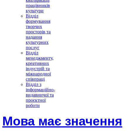
кваліфікації
працівників
культури
Відділ
формування
творчих
просторів та
надання
культурних
послуг
Відділ
менеджменту,
креативних
індустрій та
міжнародної
співпраці
Відділ з
інформаційно-
видавничої та
проєктної
роботи
Мова має значення