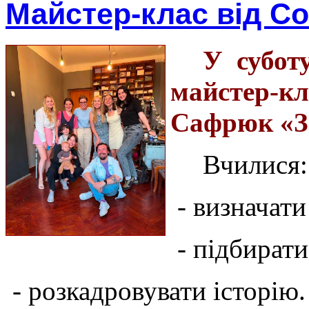
Майстер-клас від С
У субот
майстер-
Сафрюк «Зй
Вчилися:
- визначати
- підбират
- розкадровувати історію.