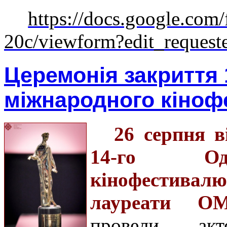
https://docs.google.
20c/viewform?edit_request
Церемонія закриття 
міжнародного кіно
26 серпня в
14-го Оде
кінофестивалю,
лауреати О
провели акт