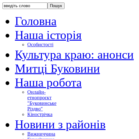
Головна
Наша історія
Особистості
Культура краю: анонси
Митці Буковини
Наша робота
Онлайн-
етнопроєкт
"Буковинське
Різдво"
Кінострічка
Новини з районів
Вижниччина