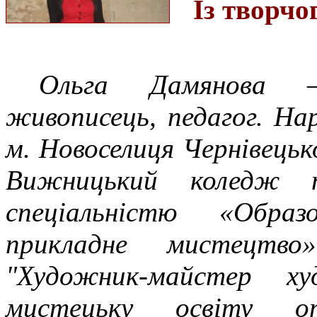
Із творчо
Ольга Дамянова –
живописець, педагог. На
м. Новоселиця Чернівецько
Вижницький коледж п
спеціальністю «Обра
прикладне мистецтво
"Художник-майстер х
мистецьку освіту о