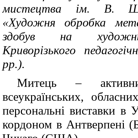
мистецтва ім. В. Шк
«Художня обробка мет
здобув на художньо
Криворізького педагогіч
рр.).
Митець – активни
всеукраїнських, обласни
персональні виставки в У
кордоном в Антверпені (Б