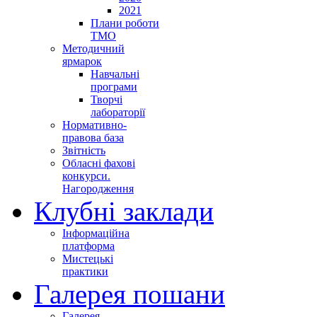
2021
Плани роботи
ТМО
Методичний
ярмарок
Навчальні
програми
Творчі
лабораторії
Нормативно-
правова база
Звітність
Обласні фахові
конкурси.
Нагородження
Клубні заклади
Інформаційна
платформа
Мистецькі
практики
Галерея пошани
Галерея