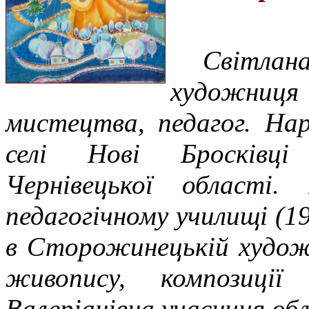
Світлана
художниця
мистецтва, педагог. На
селі Нові Бросківці
Чернівецької області.
педагогічному училищі (19
в Сторожинецькій художн
живопису, композиції
Валеріанівна учасниця об