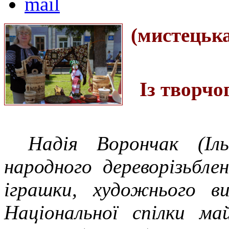
(мистецьк
Із творчо
Надія Ворончак (Іл
народного дереворізьбле
іграшки, художнього ви
Національної спілки ма