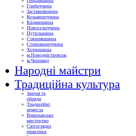
Герцаївщина
Глибоччина
Заставнівщина
Кельменеччина
Кіцманщина
Новоселиччина
Путильщина
Сокирянщина
Сторожинеччина
Хотинщина
м.Новодністровськ
м.Чернівці
Народні майстри
Традиційна культура
Звичаї та
обряди
Традиційні
ремесла
Виконавське
мистецтво
Світоглядні
практики