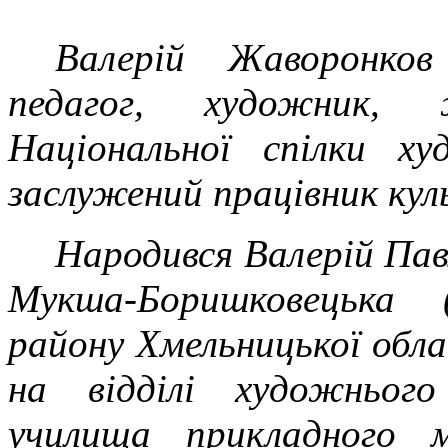
Валерій Жаворонков
педагог, художник, 
Національної спілки ху
заслужений працівник куль
Народився Валерій Павл
Мукша-Боришковецька (
району Хмельницької обла
на відділі художньог
училища прикладного 