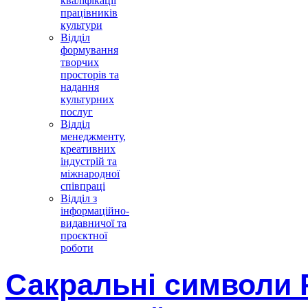
кваліфікації
працівників
культури
Відділ
формування
творчих
просторів та
надання
культурних
послуг
Відділ
менеджменту,
креативних
індустрій та
міжнародної
співпраці
Відділ з
інформаційно-
видавничої та
проєктної
роботи
Сакральні символи 