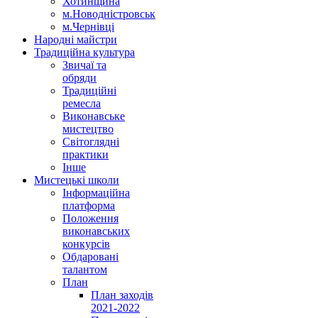
Хотинщина
м.Новодністровськ
м.Чернівці
Народні майстри
Традиційна культура
Звичаї та
обряди
Традиційні
ремесла
Виконавське
мистецтво
Світоглядні
практики
Інше
Мистецькі школи
Інформаційна
платформа
Положення
виконавських
конкурсів
Обдаровані
талантом
План
План заходів
2021-2022