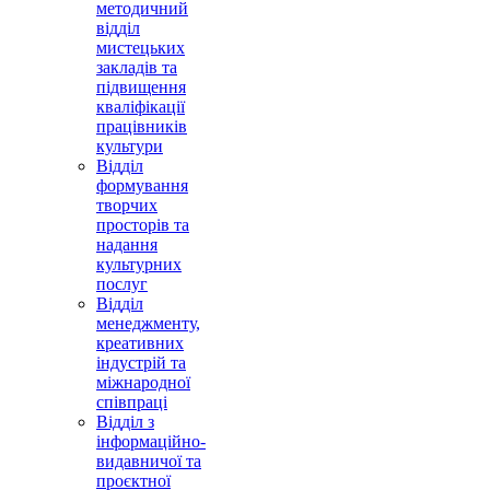
методичний
відділ
мистецьких
закладів та
підвищення
кваліфікації
працівників
культури
Відділ
формування
творчих
просторів та
надання
культурних
послуг
Відділ
менеджменту,
креативних
індустрій та
міжнародної
співпраці
Відділ з
інформаційно-
видавничої та
проєктної