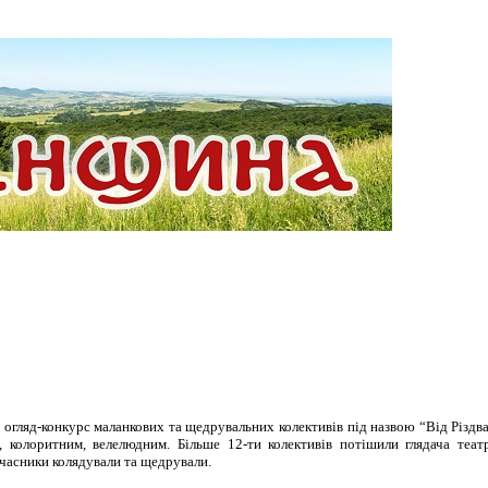
й огляд-конкурс маланкових та щедрувальних колективів під назвою “Від Різдв
, колоритним, велелюдним. Більше 12-ти колективів потішили глядача теат
часники колядували та щедрували.