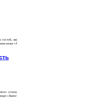
 гостей, які
вана казка «З
сть
ового сезону
анди з Івано-