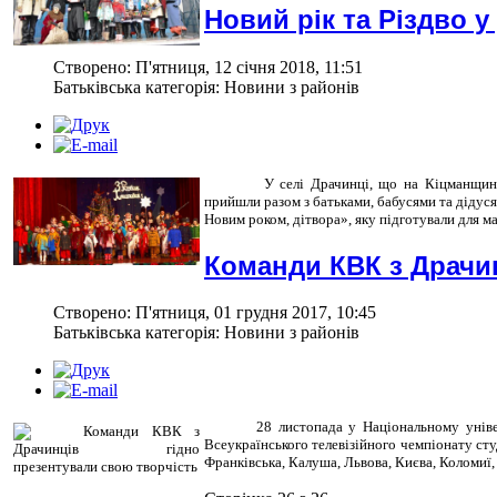
Новий рік та Різдво 
Створено: П'ятниця, 12 січня 2018, 11:51
Батьківська категорія: Новини з районів
У селi Драчинці, що на Кіцманщині
прийшли разом з батьками, бабусями та дідусям
Новим роком, дітвора», яку підготували для ма
Команди КВК з Драчин
Створено: П'ятниця, 01 грудня 2017, 10:45
Батьківська категорія: Новини з районів
28 листопада у Національному універ
Всеукраїнського телевізійного чемпіонату сту
Франківська, Калуша, Львова, Києва, Коломиї,