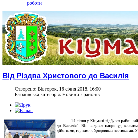
роботи
Від Різдва Христового до Василія
Створено: Вівторок, 16 січня 2018, 16:00
Батьківська категорія: Новини з районів
14 січня у Кіцмані відбувся районни
до Василія”. Він видався напрочуд веселим
дійствами, гарними обрядовими костюмами. У