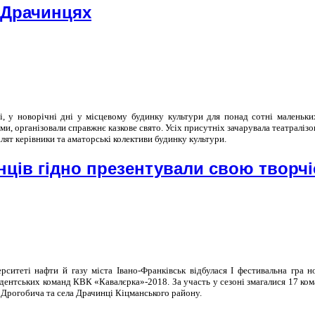
у Драчинцях
, у новорічні дні у місцевому будинку культури для понад сотні маленьких
и, організовали справжнє казкове свято. Усіх присутніх зачарувала театралізо
лят керівники та аматорські колективи будинку культури.
ців гідно презентували свою творчі
ситеті нафти й газу міста Івано-Франківськ відбулася І фестивальна гра н
дентських команд КВК «Кавалєрка»-2018. За участь у сезоні змагалися 17 ком
 Дрогобича та села Драчинці Кіцманського району.