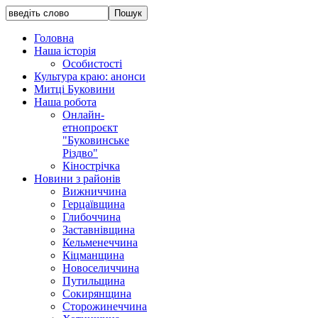
Головна
Наша історія
Особистості
Культура краю: анонси
Митці Буковини
Наша робота
Онлайн-
етнопроєкт
"Буковинське
Різдво"
Кінострічка
Новини з районів
Вижниччина
Герцаївщина
Глибоччина
Заставнівщина
Кельменеччина
Кіцманщина
Новоселиччина
Путильщина
Сокирянщина
Сторожинеччина