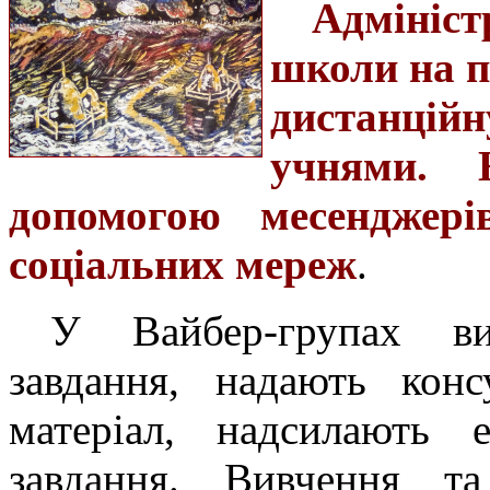
Адмініст
школи на п
дистанційн
учнями. 
допомогою месенджер
соціальних мереж
.
У Вайбер-групах ви
завдання, надають конс
матеріал, надсилають 
завдання. Вивчення та