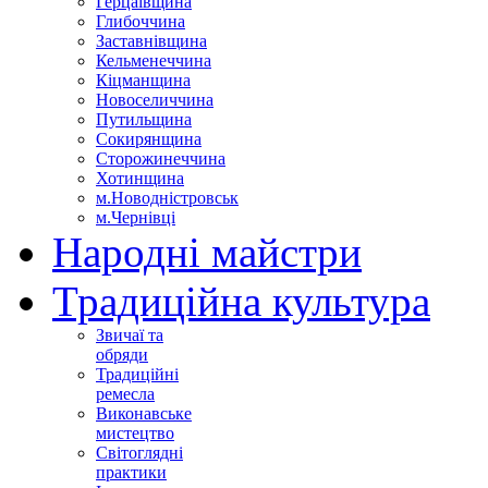
Герцаївщина
Глибоччина
Заставнівщина
Кельменеччина
Кіцманщина
Новоселиччина
Путильщина
Сокирянщина
Сторожинеччина
Хотинщина
м.Новодністровськ
м.Чернівці
Народні майстри
Традиційна культура
Звичаї та
обряди
Традиційні
ремесла
Виконавське
мистецтво
Світоглядні
практики