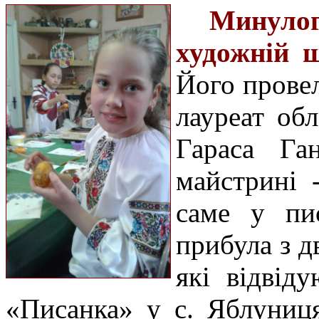
Минуло
художній ш
Його провел
лауреат обл
Гараса Га
майстрині 
саме у пис
прибула з 
які відвід
«Писанка» у с. Яблуниц