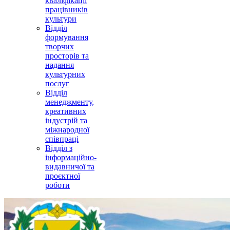
кваліфікації
працівників
культури
Відділ
формування
творчих
просторів та
надання
культурних
послуг
Відділ
менеджменту,
креативних
індустрій та
міжнародної
співпраці
Відділ з
інформаційно-
видавничої та
проєктної
роботи