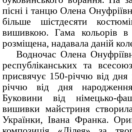
пісні і танцю Олена Онуфріїв
більше шістдесяти костюм
вишивкою. Гама кольорів в 
розміщена, надавала даній коле
Водночас Олена Онуфріївн
республіканських та всесою
присвячує 150-річчю від дня
річчю від дня народженн
Буковини від німецько-фаш
вишивки майстриня створила
Українки, Івана Франка. Ори
композиція «Лілея» за тв