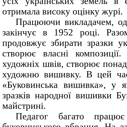
усіх українських земель в 
отримала високу оцінку журі.
Працюючи викладачем, одн
закінчує в 1952 році. Разо
продовжує збирати зразки ук
створює власні композиції.
художніх швів, створює понад 
художню вишивку. В цей ча
«Буковинська вишивка», у я
зразків народної вишивки Бу
майстрині.
Педагог багато працю
буковинського вбрання. На з