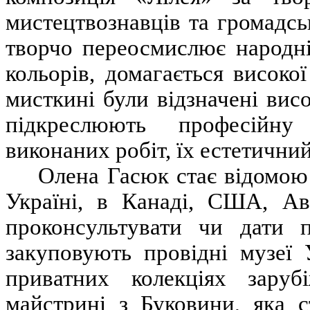
мистецтвознавців та громадсь
творчо переосмислює народні
кольорів, домагається високо
мисткині були відзначені ви
підкреслюють професійну 
виконаних робіт, їх естетични
Олена Гасюк стає відомою 
Україні, в Канаді, США, Авс
проконсультувати чи дати 
закуповують провідні музеї 
приватних колекціях заруб
майстрині з Буковини, яка 