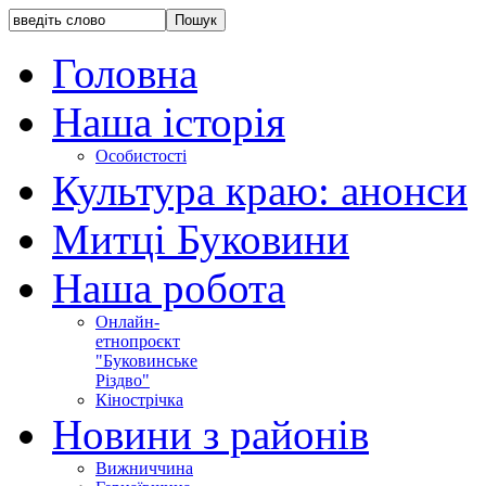
Головна
Наша історія
Особистості
Культура краю: анонси
Митці Буковини
Наша робота
Онлайн-
етнопроєкт
"Буковинське
Різдво"
Кінострічка
Новини з районів
Вижниччина