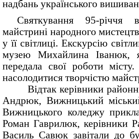
надбань українського вишиван
Святкування 95-річчя 
майстрині народного мистецт
у її світлиці. Екскурсію світ
музею Михайлина Іванюк, 
передала свої роботи місту.
насолодитися творчістю майст
Відтак керівники районної
Андрюк, Вижницький міський
Вижницького коледжу прикла
Роман Гаврилюк, керівники Р
Василь Савюк завітали до бу