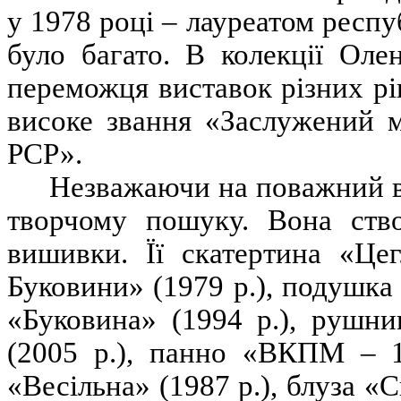
у 1978 році – лауреатом респу
було багато. В колекції Оле
переможця виставок різних рі
високе звання «Заслужений м
РСР».
Незважаючи на поважний в
творчому пошуку. Вона ств
вишивки. Її скатертина «Цег
Буковини» (1979 р.), подушка 
«Буковина» (1994 р.), рушни
(2005 р.), панно «ВКПМ – 10
«Весільна» (1987 р.), блуза «С