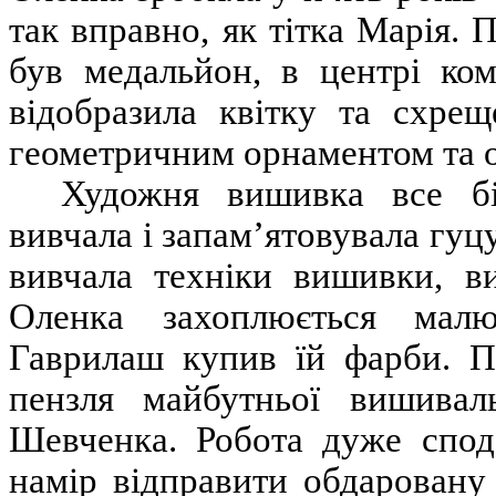
так вправно, як тітка Марія
був медальйон, в центрі ком
відобразила квітку та схрещ
геометричним орнаментом та о
Художня вишивка все бі
вивчала і запам’ятовувала гуц
вивчала техніки вишивки, в
Оленка захоплюється мал
Гаврилаш купив їй фарби. П
пензля майбутньої вишиваль
Шевченка. Робота дуже спод
намір відправити обдаровану