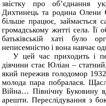
звістку про об’єднання ук
Дихтинець та родина Олени 
більше працює, займається с
громадському житті села. Її 
батьківській хаті було о
неписемністю і вона навчає од
У цей час приходить і 
дівчини стає Юліан – статни
який пережив голодомор 1932-
молода пара побралася. Щасл
Війна… Північну Буковину вд
арешти. Переслідування з бо