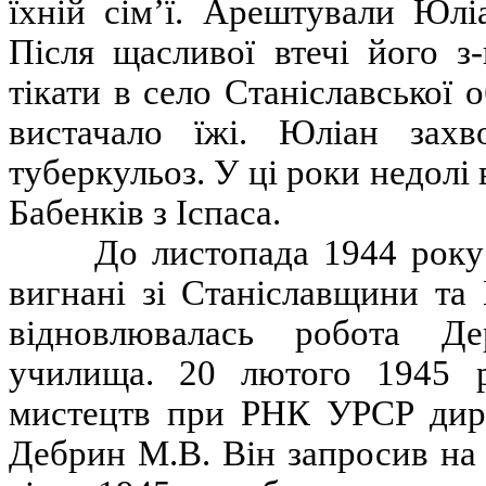
їхній сім’ї. Арештували Юлі
Після щасливої втечі його з
тікати в село Станіславської 
вистачало їжі. Юліан захво
туберкульоз. У ці роки недолі
Бабенків з Іспаса.
До листопада 1944 року ні
вигнані зі Станіславщини та
відновлювалась робота Де
училища. 20 лютого 1945 р
мистецтв при РНК УРСР дир
Дебрин М.В. Він запросив на 