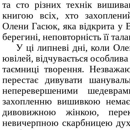
та сто різних технік вишива
книгою всіх, хто захоплен
Олени Гасюк, яка відкрита у
берегині, неповторність її тала
У ці липневі дні, коли Ол
ювілей, відчувається особлива а
таємниці творення. Незважа
перестає дивувати шануваль
неперевершеними шедеврам
захопленню вишивкою немає 
дивовижною жінкою, пер
невичерпною скарбницею духо