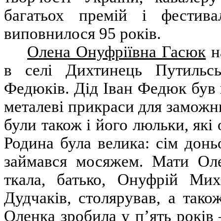
багатьох премій і фести
виповнилося 95 років.
Олена Онуфріївна Гасюк
н
в селі Дихтинець Путильсь
Федюків. Дід Іван Федюк був
металеві прикраси для замож
були також і його люльки, які
Родина була велика: сім доньо
займався мосяжем. Мати Олен
ткала, батько, Онуфрій Ми
Дудчаків, столярував, а так
Оленка зробила у п’ять років