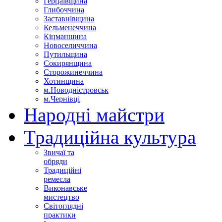
Герцаївщина
Глибоччина
Заставнівщина
Кельменеччина
Кіцманщина
Новоселиччина
Путильщина
Сокирянщина
Сторожинеччина
Хотинщина
м.Новодністровськ
м.Чернівці
Народні майстри
Традиційна культура
Звичаї та
обряди
Традиційні
ремесла
Виконавське
мистецтво
Світоглядні
практики