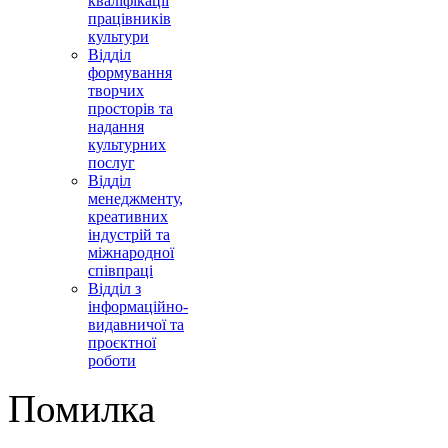
кваліфікації
працівників
культури
Відділ
формування
творчих
просторів та
надання
культурних
послуг
Відділ
менеджменту,
креативних
індустрій та
міжнародної
співпраці
Відділ з
інформаційно-
видавничої та
проєктної
роботи
Помилка