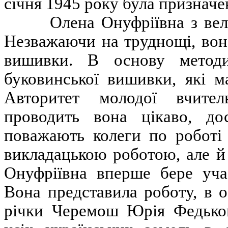
січня 1945 року була признач
Олена Онуфріївна з велики
Незважаючи на труднощі, вон
вишивки. В основу методи
буковинської вишивки, які м
Авторитет молодої вчител
проводить вона цікаво, до
поважають колеги по роботі 
викладацькою роботою, але й
Онуфріївна вперше бере учас
Вона представила роботу, в о
річки Черемош Юрія Федьков