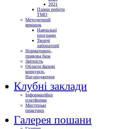
2021
Плани роботи
ТМО
Методичний
ярмарок
Навчальні
програми
Творчі
лабораторії
Нормативно-
правова база
Звітність
Обласні фахові
конкурси.
Нагородження
Клубні заклади
Інформаційна
платформа
Мистецькі
практики
Галерея пошани
Галерея