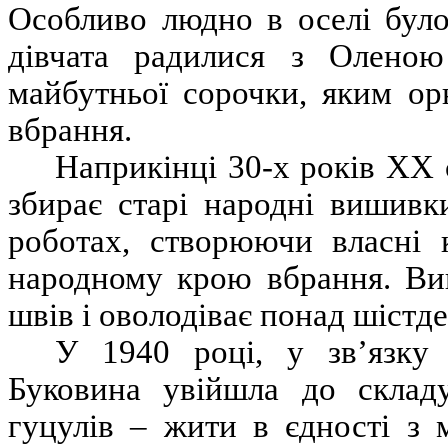
Особливо людно в оселі було
дівчата радилися з Оленою
майбутньої сорочки, яким ор
вбрання.
Наприкінці 30-х років ХХ 
збирає старі народні вишивк
роботах, створюючи власні к
народному крою вбрання. Вив
швів і оволодіває понад шістд
У 1940 році, у зв’язку 
Буковина увійшла до складу
гуцулів – жити в єдності з 