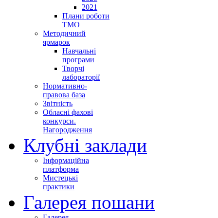
2021
Плани роботи
ТМО
Методичний
ярмарок
Навчальні
програми
Творчі
лабораторії
Нормативно-
правова база
Звітність
Обласні фахові
конкурси.
Нагородження
Клубні заклади
Інформаційна
платформа
Мистецькі
практики
Галерея пошани
Галерея