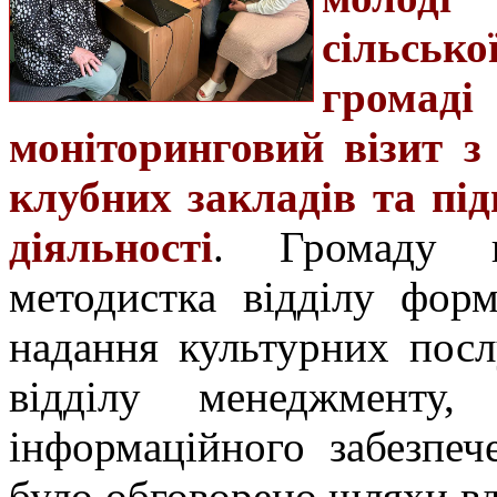
сільськ
грома
моніторинговий візит з
клубних закладів та пі
діяльності
. Громаду 
методистка відділу фор
надання культурних пос
відділу менеджменту,
інформаційного забезпе
було обговорено шляхи вд