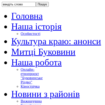
Головна
Наша історія
Особистості
Культура краю: анонси
Митці Буковини
Наша робота
Онлайн-
етнопроєкт
"Буковинське
Різдво"
Кінострічка
Новини з районів
Вижниччина