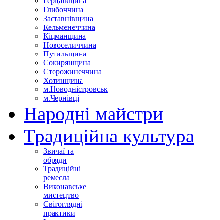
Герцаївщина
Глибоччина
Заставнівщина
Кельменеччина
Кіцманщина
Новоселиччина
Путильщина
Сокирянщина
Сторожинеччина
Хотинщина
м.Новодністровськ
м.Чернівці
Народні майстри
Традиційна культура
Звичаї та
обряди
Традиційні
ремесла
Виконавське
мистецтво
Світоглядні
практики