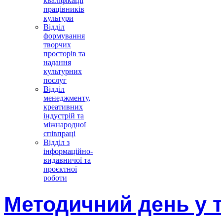
кваліфікації
працівників
культури
Відділ
формування
творчих
просторів та
надання
культурних
послуг
Відділ
менеджменту,
креативних
індустрій та
міжнародної
співпраці
Відділ з
інформаційно-
видавничої та
проєктної
роботи
Методичний день у 