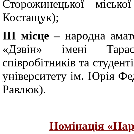
Сторожинецької місько
Костащук);
ІІІ місце –
народна амат
«Дзвін» імені Тарас
співробітників та студент
університету ім. Юрія Ф
Равлюк).
Номінація «Нар