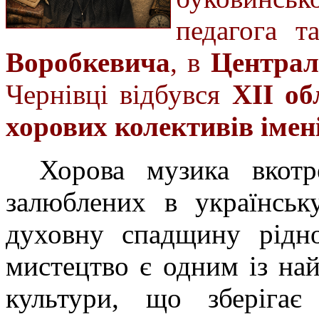
педагога т
Воробкевича
, в
Централ
Чернівці відбувся
ХІІ об
хорових колективів іме
Хорова музика вкотр
залюблених в українськ
духовну спадщину рідн
мистецтво є одним із на
культури, що зберігає