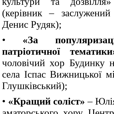
культури та дозвілля»
(керівник – заслужений
Денис Рудяк);
•
«За популяризац
патріотичної темати
чоловічий хор Будинку н
села Іспас Вижницької мі
Глушківський);
•
«Кращий соліст»
– Юлія
аматорського хору Центр