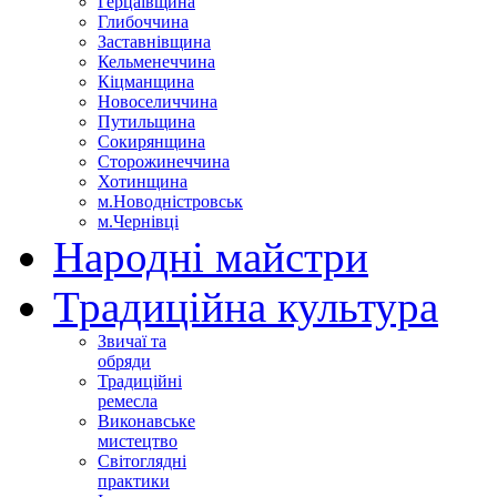
Герцаївщина
Глибоччина
Заставнівщина
Кельменеччина
Кіцманщина
Новоселиччина
Путильщина
Сокирянщина
Сторожинеччина
Хотинщина
м.Новодністровськ
м.Чернівці
Народні майстри
Традиційна культура
Звичаї та
обряди
Традиційні
ремесла
Виконавське
мистецтво
Світоглядні
практики