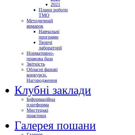
2021
Плани роботи
ТМО
Методичний
ярмарок
Навчальні
програми
Творчі
лабораторії
Нормативно-
правова база
Звітність
Обласні фахові
конкурси.
Нагородження
Клубні заклади
Інформаційна
платформа
Мистецькі
практики
Галерея пошани
Галерея