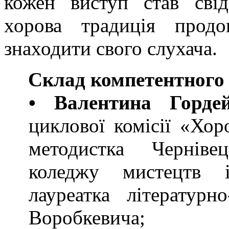
кожен виступ став свід
хорова традиція продо
знаходити свого слухача.
Склад компетентного 
• Валентина Гордей
циклової комісії «Хор
методистка Черніве
коледжу мистецтв і
лауреатка літературн
Воробкевича;