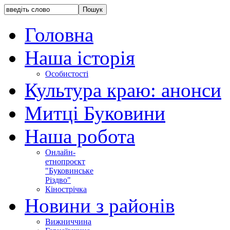
Головна
Наша історія
Особистості
Культура краю: анонси
Митці Буковини
Наша робота
Онлайн-
етнопроєкт
"Буковинське
Різдво"
Кінострічка
Новини з районів
Вижниччина