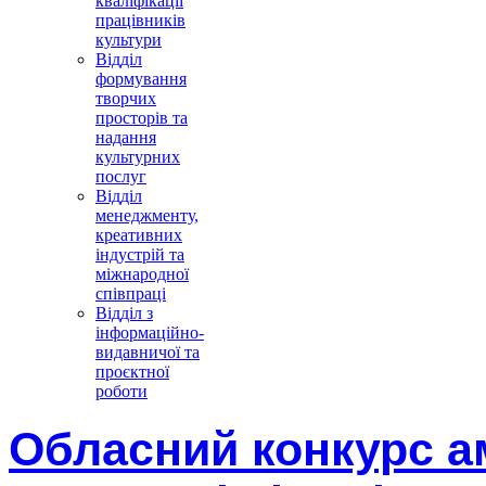
кваліфікації
працівників
культури
Відділ
формування
творчих
просторів та
надання
культурних
послуг
Відділ
менеджменту,
креативних
індустрій та
міжнародної
співпраці
Відділ з
інформаційно-
видавничої та
проєктної
роботи
Обласний конкурс а