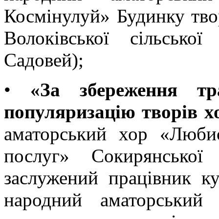
Космінулуй» Будинку твор
Волоківської сільсько
Садовей);
•
«За збереження тр
популяризацію творів х
аматорський хор «Люби
послуг» Сокирянської
заслужений працівник ку
народний аматорський