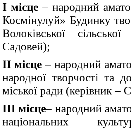
І місце
–
народний амато
Космінулуй» Будинку твор
Волоківської сільсько
Садовей);
ІІ місце
–
народний амато
народної творчості та д
міської ради (керівник – 
ІІІ місце
– народний амат
національних куль