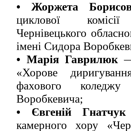
• Жоржета Борисо
циклової комісі
Чернівецького обласно
імені Сидора Воробкев
• Марія Гаврилюк
— 
«Хорове диригуванн
фахового коледжу
Воробкевича;
• Євгеній Гнатчук
камерного хору «Черн