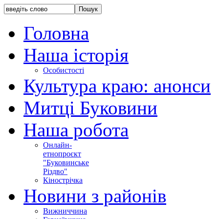
Головна
Наша історія
Особистості
Культура краю: анонси
Митці Буковини
Наша робота
Онлайн-
етнопроєкт
"Буковинське
Різдво"
Кінострічка
Новини з районів
Вижниччина