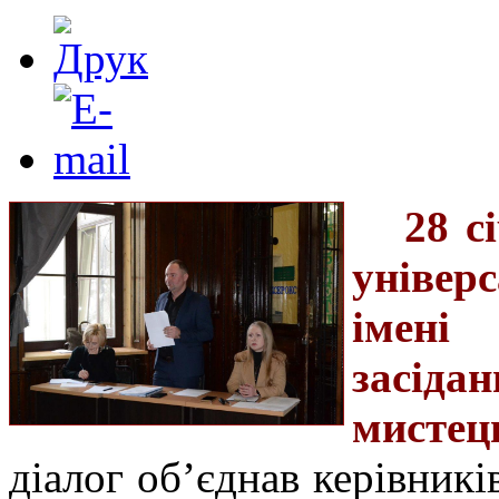
28 с
універ
імені
засіда
мистец
діалог об’єднав керівникі