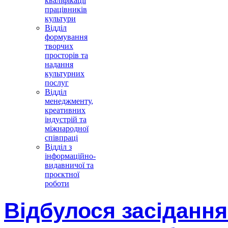
кваліфікації
працівників
культури
Відділ
формування
творчих
просторів та
надання
культурних
послуг
Відділ
менеджменту,
креативних
індустрій та
міжнародної
співпраці
Відділ з
інформаційно-
видавничої та
проєктної
роботи
Відбулося засідання