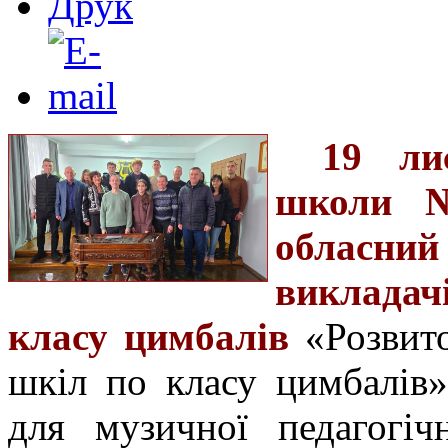
19 ли
школи №
обласн
викладач
класу цимбалів
«Розвит
шкіл по класу цимбалів
для музичної педагогіч