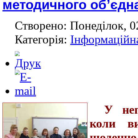
методичного об’єдн
Створено: Понеділок, 0
Категорія:
Інформаційн
У неп
коли в
щоденн