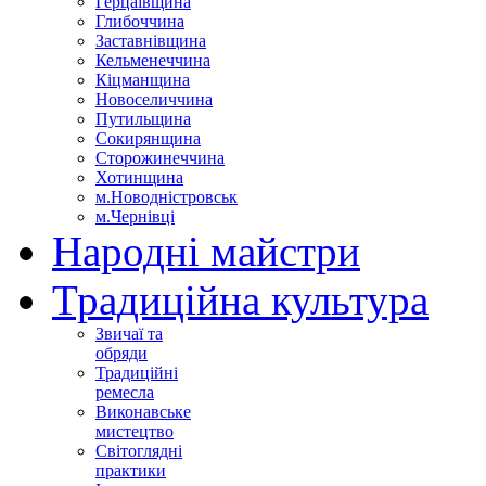
Герцаївщина
Глибоччина
Заставнівщина
Кельменеччина
Кіцманщина
Новоселиччина
Путильщина
Сокирянщина
Сторожинеччина
Хотинщина
м.Новодністровськ
м.Чернівці
Народні майстри
Традиційна культура
Звичаї та
обряди
Традиційні
ремесла
Виконавське
мистецтво
Світоглядні
практики