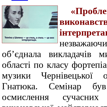
«Проб
виконав
інтерпрета
незважаючи
об’єднала викладачів м
області по класу фортепіа
музики
Чернівецької 
Гнатюка.
Семінар бу
осмислення сучасних