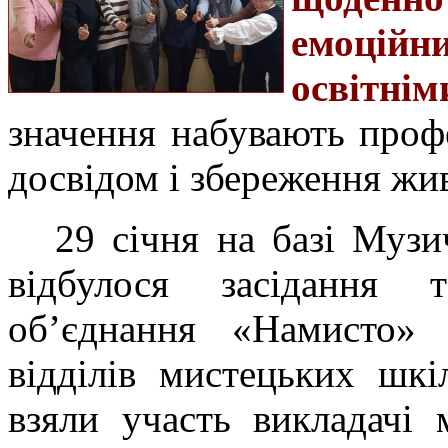
емоційн
освітні
значення набувають проф
досвідом і збереження жив
29 січня на базі Муз
відбулося засідання т
об’єднання «Намисто» в
відділів мистецьких шкі
взяли участь викладачі