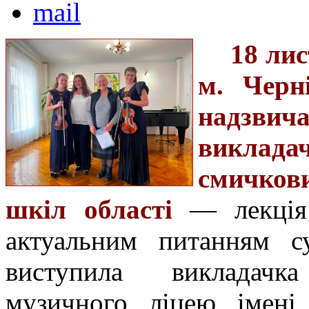
18 ли
м. Черні
надзвич
викла
смичков
шкіл області
— лекція
актуальним питанням су
виступила викладачк
музичного ліцею імені