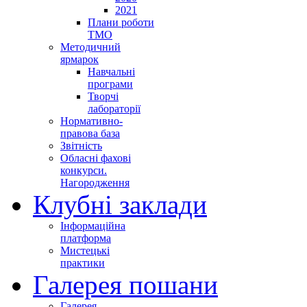
2021
Плани роботи
ТМО
Методичний
ярмарок
Навчальні
програми
Творчі
лабораторії
Нормативно-
правова база
Звітність
Обласні фахові
конкурси.
Нагородження
Клубні заклади
Інформаційна
платформа
Мистецькі
практики
Галерея пошани
Галерея