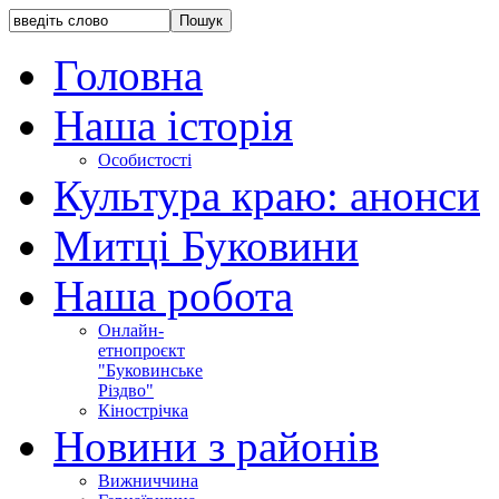
Головна
Наша історія
Особистості
Культура краю: анонси
Митці Буковини
Наша робота
Онлайн-
етнопроєкт
"Буковинське
Різдво"
Кінострічка
Новини з районів
Вижниччина