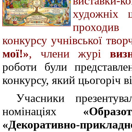
виставки-к
художніх 
проходив
конкурсу учнівської твор
мої!»
, члени журі
виз
роботи були представл
конкурсу, який цьогоріч в
Учасники презентув
номінаціях
«Образо
«Декоративно-прикладн