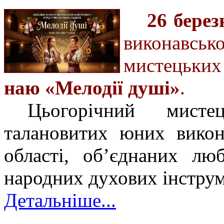
26 берез
виконавськ
мистецьки
наю «Мелодії душі»
.
Цьогорічний мист
талановитих юних викон
області, об’єднаних лю
народних духових інструм
Детальніше...