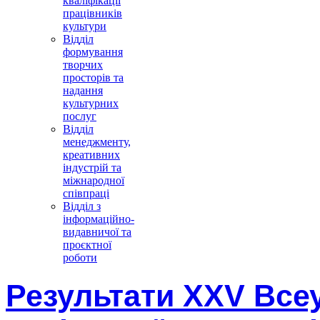
кваліфікації
працівників
культури
Відділ
формування
творчих
просторів та
надання
культурних
послуг
Відділ
менеджменту,
креативних
індустрій та
міжнародної
співпраці
Відділ з
інформаційно-
видавничої та
проєктної
роботи
Результати XXV Всеу