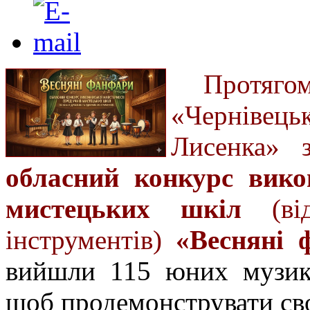
Протяг
«Чернівець
Лисенка» 
обласний конкурс викон
мистецьких шкіл
(від
інструментів)
«Весняні 
вийшли 115 юних музика
щоб продемонструвати сво