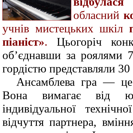
відбулася
обласний
к
учнів мистецьких шкіл
піаніст»
.
Цьогоріч конк
об’єднавши за роялями 7
гордістю представляли 30
Ансамблева гра — це
Вона вимагає від ю
індивідуальної технічн
відчуття партнера, вмін