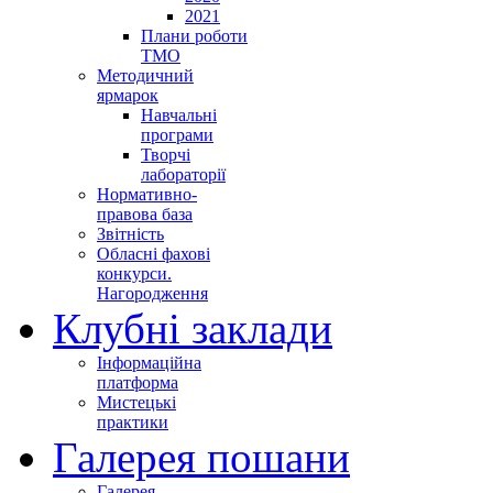
2021
Плани роботи
ТМО
Методичний
ярмарок
Навчальні
програми
Творчі
лабораторії
Нормативно-
правова база
Звітність
Обласні фахові
конкурси.
Нагородження
Клубні заклади
Інформаційна
платформа
Мистецькі
практики
Галерея пошани
Галерея