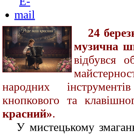
24 бере
музична ш
відбувся о
майстерно
народних інструмент
кнопкового та клавішн
красний»
.
У мистецькому змаган