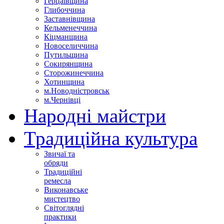
Герцаївщина
Глибоччина
Заставнівщина
Кельменеччина
Кіцманщина
Новоселиччина
Путильщина
Сокирянщина
Сторожинеччина
Хотинщина
м.Новодністровськ
м.Чернівці
Народні майстри
Традиційна культура
Звичаї та
обряди
Традиційні
ремесла
Виконавське
мистецтво
Світоглядні
практики