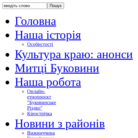
Головна
Наша історія
Особистості
Культура краю: анонси
Митці Буковини
Наша робота
Онлайн-
етнопроєкт
"Буковинське
Різдво"
Кінострічка
Новини з районів
Вижниччина