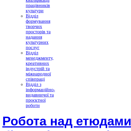
кваліфікації
працівників
культури
Відділ
формування
творчих
просторів та
надання
культурних
послуг
Відділ
менеджменту,
креативних
індустрій та
міжнародної
співпраці
Відділ з
інформаційно-
видавничої та
проєктної
роботи
Робота над етюдами 