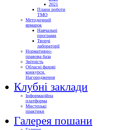
2021
Плани роботи
ТМО
Методичний
ярмарок
Навчальні
програми
Творчі
лабораторії
Нормативно-
правова база
Звітність
Обласні фахові
конкурси.
Нагородження
Клубні заклади
Інформаційна
платформа
Мистецькі
практики
Галерея пошани
Галерея