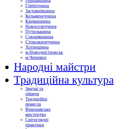
Герцаївщина
Глибоччина
Заставнівщина
Кельменеччина
Кіцманщина
Новоселиччина
Путильщина
Сокирянщина
Сторожинеччина
Хотинщина
м.Новодністровськ
м.Чернівці
Народні майстри
Традиційна культура
Звичаї та
обряди
Традиційні
ремесла
Виконавське
мистецтво
Світоглядні
практики