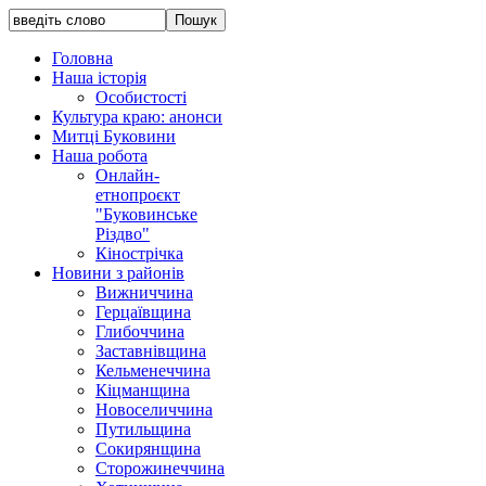
Головна
Наша історія
Особистості
Культура краю: анонси
Митці Буковини
Наша робота
Онлайн-
етнопроєкт
"Буковинське
Різдво"
Кінострічка
Новини з районів
Вижниччина
Герцаївщина
Глибоччина
Заставнівщина
Кельменеччина
Кіцманщина
Новоселиччина
Путильщина
Сокирянщина
Сторожинеччина