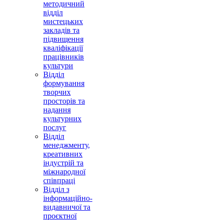
методичний
відділ
мистецьких
закладів та
підвищення
кваліфікації
працівників
культури
Відділ
формування
творчих
просторів та
надання
культурних
послуг
Відділ
менеджменту,
креативних
індустрій та
міжнародної
співпраці
Відділ з
інформаційно-
видавничої та
проєктної