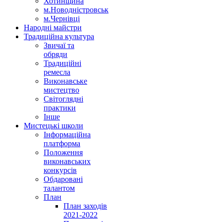
Хотинщина
м.Новодністровськ
м.Чернівці
Народні майстри
Традиційна культура
Звичаї та
обряди
Традиційні
ремесла
Виконавське
мистецтво
Світоглядні
практики
Інше
Мистецькі школи
Інформаційна
платформа
Положення
виконавських
конкурсів
Обдаровані
талантом
План
План заходів
2021-2022