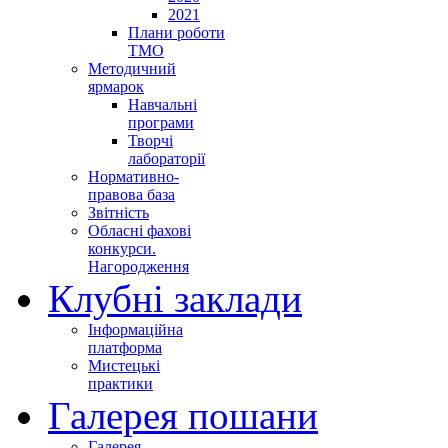
2021
Плани роботи
ТМО
Методичний
ярмарок
Навчальні
програми
Творчі
лабораторії
Нормативно-
правова база
Звітність
Обласні фахові
конкурси.
Нагородження
Клубні заклади
Інформаційна
платформа
Мистецькі
практики
Галерея пошани
Галерея