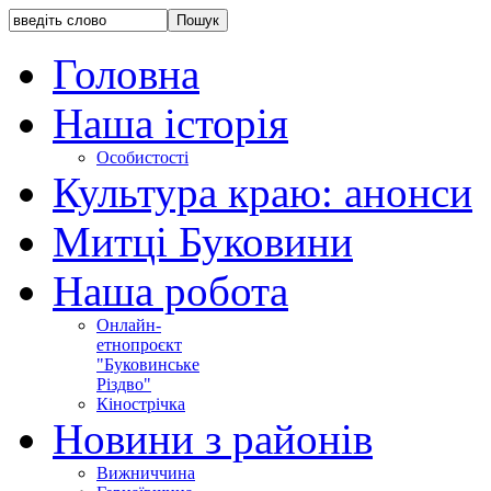
Головна
Наша історія
Особистості
Культура краю: анонси
Митці Буковини
Наша робота
Онлайн-
етнопроєкт
"Буковинське
Різдво"
Кінострічка
Новини з районів
Вижниччина