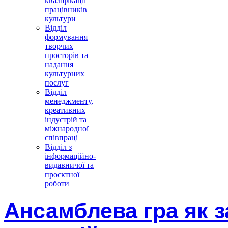
кваліфікації
працівників
культури
Відділ
формування
творчих
просторів та
надання
культурних
послуг
Відділ
менеджменту,
креативних
індустрій та
міжнародної
співпраці
Відділ з
інформаційно-
видавничої та
проєктної
роботи
Ансамблева гра як за