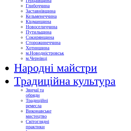
Герцаївщина
Глибоччина
Заставнівщина
Кельменеччина
Кіцманщина
Новоселиччина
Путильщина
Сокирянщина
Сторожинеччина
Хотинщина
м.Новодністровськ
м.Чернівці
Народні майстри
Традиційна культура
Звичаї та
обряди
Традиційні
ремесла
Виконавське
мистецтво
Світоглядні
практики