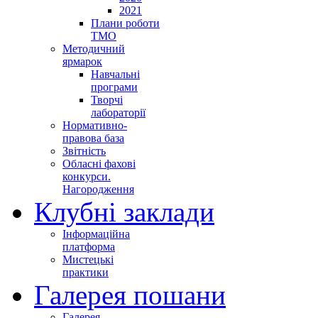
2021
Плани роботи
ТМО
Методичний
ярмарок
Навчальні
програми
Творчі
лабораторії
Нормативно-
правова база
Звітність
Обласні фахові
конкурси.
Нагородження
Клубні заклади
Інформаційна
платформа
Мистецькі
практики
Галерея пошани
Галерея