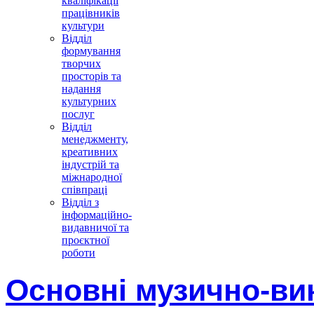
кваліфікації
працівників
культури
Відділ
формування
творчих
просторів та
надання
культурних
послуг
Відділ
менеджменту,
креативних
індустрій та
міжнародної
співпраці
Відділ з
інформаційно-
видавничої та
проєктної
роботи
Основні музично-ви