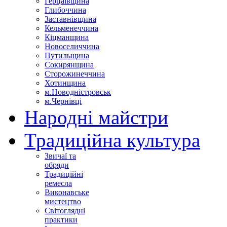
Герцаївщина
Глибоччина
Заставнівщина
Кельменеччина
Кіцманщина
Новоселиччина
Путильщина
Сокирянщина
Сторожинеччина
Хотинщина
м.Новодністровськ
м.Чернівці
Народні майстри
Традиційна культура
Звичаї та
обряди
Традиційні
ремесла
Виконавське
мистецтво
Світоглядні
практики