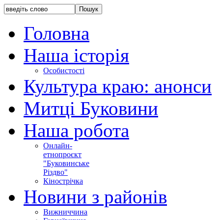
Головна
Наша історія
Особистості
Культура краю: анонси
Митці Буковини
Наша робота
Онлайн-
етнопроєкт
"Буковинське
Різдво"
Кінострічка
Новини з районів
Вижниччина