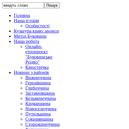
Головна
Наша історія
Особистості
Культура краю: анонси
Митці Буковини
Наша робота
Онлайн-
етнопроєкт
"Буковинське
Різдво"
Кінострічка
Новини з районів
Вижниччина
Герцаївщина
Глибоччина
Заставнівщина
Кельменеччина
Кіцманщина
Новоселиччина
Путильщина
Сокирянщина
Сторожинеччина