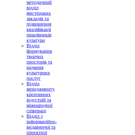
методичний
відділ
мистецьких
закладів та
підвищення
кваліфікації
працівників
культури
Відділ
формування
творчих
просторів та
надання
культурних
послуг
Відділ
менеджменту,
креативних
індустрій та
міжнародної
співпраці
Відділ з
інформаційно-
видавничої та
проєктної