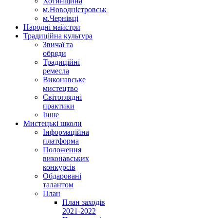
Хотинщина
м.Новодністровськ
м.Чернівці
Народні майстри
Традиційна культура
Звичаї та
обряди
Традиційні
ремесла
Виконавське
мистецтво
Світоглядні
практики
Інше
Мистецькі школи
Інформаційна
платформа
Положення
виконавських
конкурсів
Обдаровані
талантом
План
План заходів
2021-2022