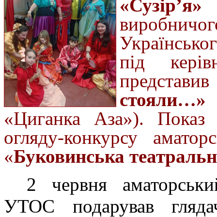
«Сузір’я»
Ч
виробни
Українсько
під кері
представив
стояли…»
(
«Циганка Аза»). Показ 
огляду-конкурсу аматор
«
Буковинська театральн
2 червня аматорськ
УТОС подарував гляда