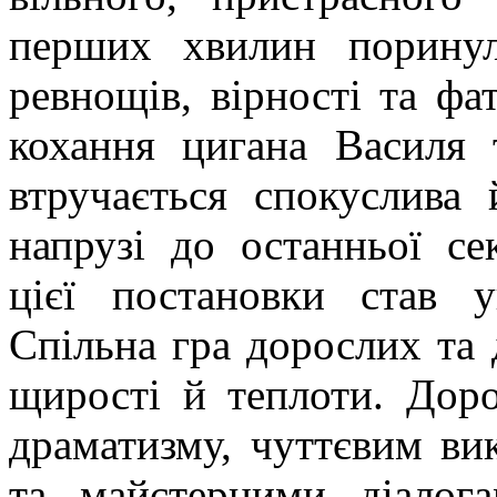
перших хвилин поринул
ревнощів, вірності та фат
кохання цигана Василя 
втручається спокуслива
напрузі до останньої с
цієї постановки став у
Спільна гра дорослих та 
щирості й теплоти. Дор
драматизму, чуттєвим ви
та майстерними діалог