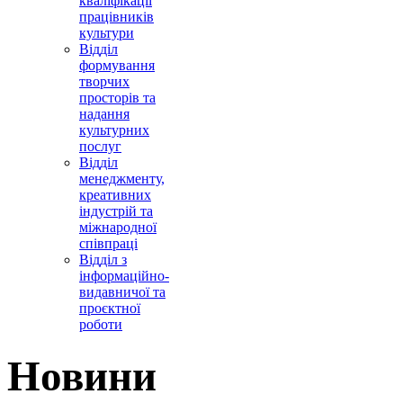
кваліфікації
працівників
культури
Відділ
формування
творчих
просторів та
надання
культурних
послуг
Відділ
менеджменту,
креативних
індустрій та
міжнародної
співпраці
Відділ з
інформаційно-
видавничої та
проєктної
роботи
Новини