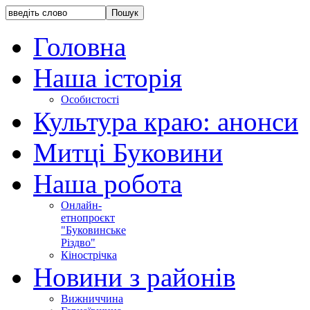
Головна
Наша історія
Особистості
Культура краю: анонси
Митці Буковини
Наша робота
Онлайн-
етнопроєкт
"Буковинське
Різдво"
Кінострічка
Новини з районів
Вижниччина