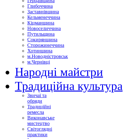
Герцаївщина
Глибоччина
Заставнівщина
Кельменеччина
Кіцманщина
Новоселиччина
Путильщина
Сокирянщина
Сторожинеччина
Хотинщина
м.Новодністровськ
м.Чернівці
Народні майстри
Традиційна культура
Звичаї та
обряди
Традиційні
ремесла
Виконавське
мистецтво
Світоглядні
практики