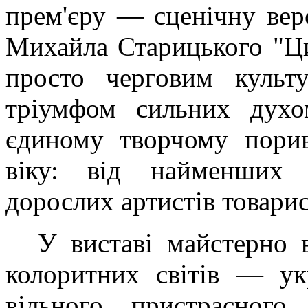
прем'єру — сценічну вер
Михайла Старицького "Ци
просто черговим культ
тріумфом сильних дух
єдиному творчому порив
віку: від найменших 
дорослих артистів товарис
У виставі майстерно 
колоритних світів — ук
вільного, пристрасного