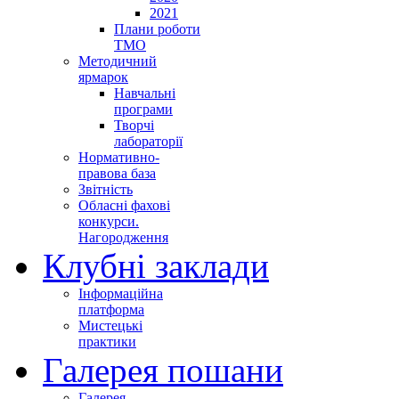
2021
Плани роботи
ТМО
Методичний
ярмарок
Навчальні
програми
Творчі
лабораторії
Нормативно-
правова база
Звітність
Обласні фахові
конкурси.
Нагородження
Клубні заклади
Інформаційна
платформа
Мистецькі
практики
Галерея пошани
Галерея