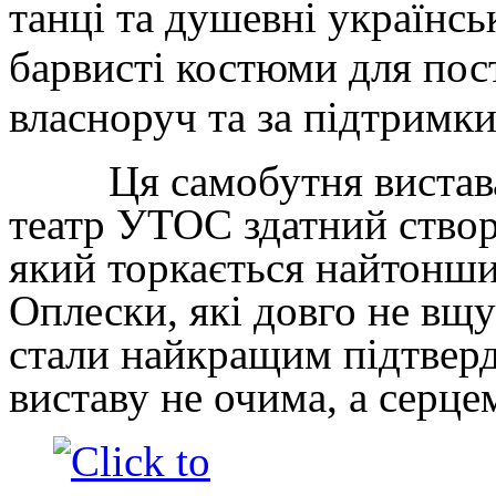
танці та душевні українськ
барвисті костюми для пос
власноруч та за підтримк
Ця самобутня вистава 
театр УТОС здатний створ
який торкається найтонши
Оплески, які довго не вщу
стали найкращим підтвер
виставу не очима, а серце