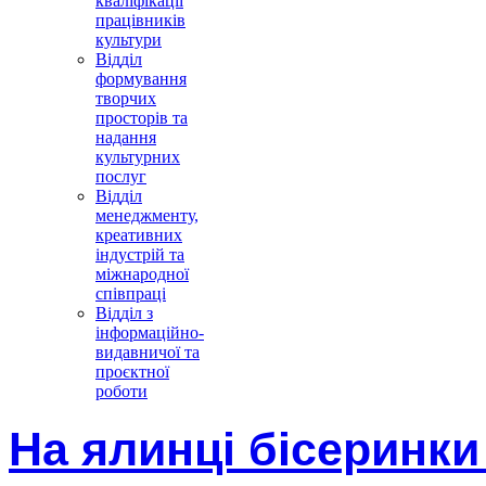
кваліфікації
працівників
культури
Відділ
формування
творчих
просторів та
надання
культурних
послуг
Відділ
менеджменту,
креативних
індустрій та
міжнародної
співпраці
Відділ з
інформаційно-
видавничої та
проєктної
роботи
На ялинці бісеринки