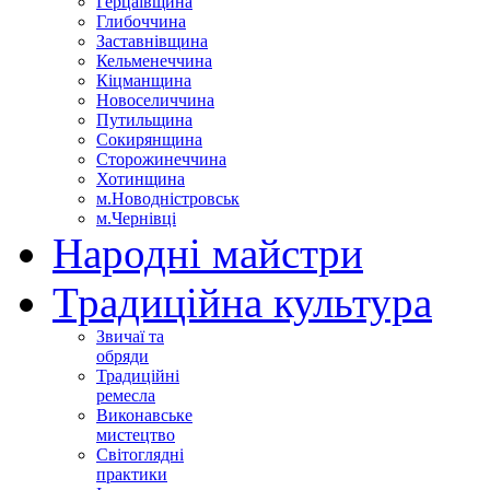
Герцаївщина
Глибоччина
Заставнівщина
Кельменеччина
Кіцманщина
Новоселиччина
Путильщина
Сокирянщина
Сторожинеччина
Хотинщина
м.Новодністровськ
м.Чернівці
Народні майстри
Традиційна культура
Звичаї та
обряди
Традиційні
ремесла
Виконавське
мистецтво
Світоглядні
практики