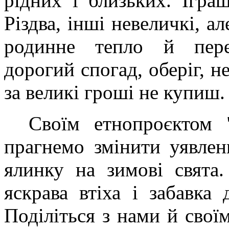
рідних і близьких. Ігра
Різдва, інші невеличкі, а
родинне тепло й пере
дорогий спогад, оберіг, не
за великі гроші не купиш.
Своїм етнопроєктом 
прагнемо змінити уявлен
ялинку на зимові свята
яскрава втіха і забавка
Поділіться з нами й свої