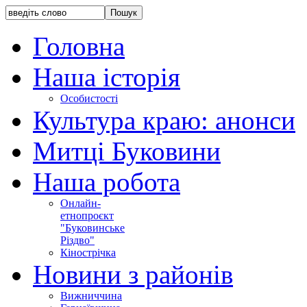
Головна
Наша історія
Особистості
Культура краю: анонси
Митці Буковини
Наша робота
Онлайн-
етнопроєкт
"Буковинське
Різдво"
Кінострічка
Новини з районів
Вижниччина