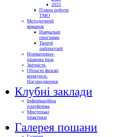
2021
Плани роботи
ТМО
Методичний
ярмарок
Навчальні
програми
Творчі
лабораторії
Нормативно-
правова база
Звітність
Обласні фахові
конкурси.
Нагородження
Клубні заклади
Інформаційна
платформа
Мистецькі
практики
Галерея пошани
Галерея