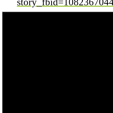
story_fbid=10823670