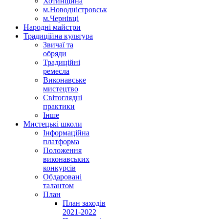
Хотинщина
м.Новодністровськ
м.Чернівці
Народні майстри
Традиційна культура
Звичаї та
обряди
Традиційні
ремесла
Виконавське
мистецтво
Світоглядні
практики
Інше
Мистецькі школи
Інформаційна
платформа
Положення
виконавських
конкурсів
Обдаровані
талантом
План
План заходів
2021-2022