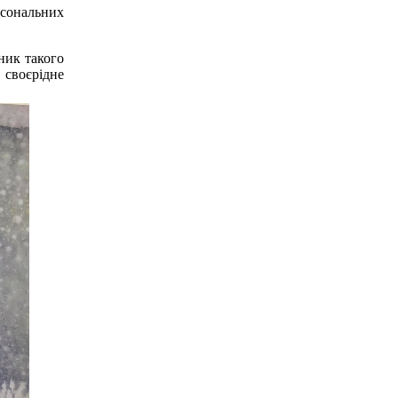
рсональних
ник такого
 своєрідне