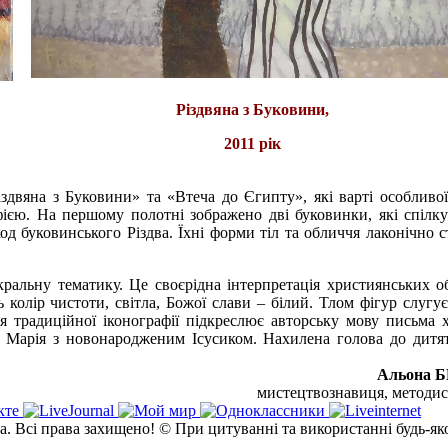
Різдвяна з Буковини,
2011 рік
здвяна з Буковини» та «Втеча до Єгипту», які варті особливої
ією. На першому полотні зображено дві буковинки, які спілк
д буковинського Різдва. Їхні форми тіл та обличчя лаконічно ст
альну тематику. Це своєрідна інтерпретація християнських об
колір чистоти, світла, Божої слави – білий. Тлом фігур слугу
я традиційної іконографії підкреслює авторську мову письма 
ь Марія з новонародженим Ісусиком. Нахилена голова до дитя
Альона 
мистецтвознавиця, метод
а. Всі права захищено! © При цитуванні та використанні будь-як