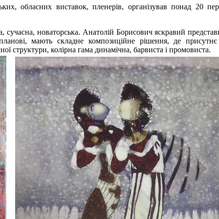
ких, обласних виставок, пленерів, організував понад 20 пе
 сучасна, новаторська. Анатолій Борисович яскравий представ
планові, мають складне композиційне рішення, де присутнє
ної структури, колірна гама динамічна, барвиста і промовиста.