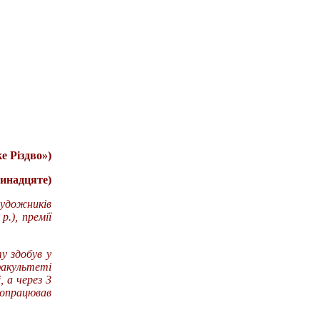
е Різдво»)
динадцяте)
удожників
.), премії
у здобув у
факультеті
, а через 3
пропрацював