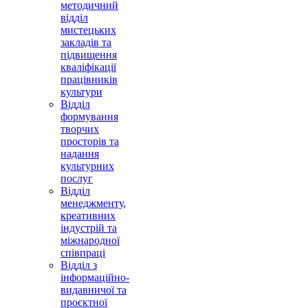
методичний
відділ
мистецьких
закладів та
підвищення
кваліфікації
працівників
культури
Відділ
формування
творчих
просторів та
надання
культурних
послуг
Відділ
менеджменту,
креативних
індустрій та
міжнародної
співпраці
Відділ з
інформаційно-
видавничої та
проєктної