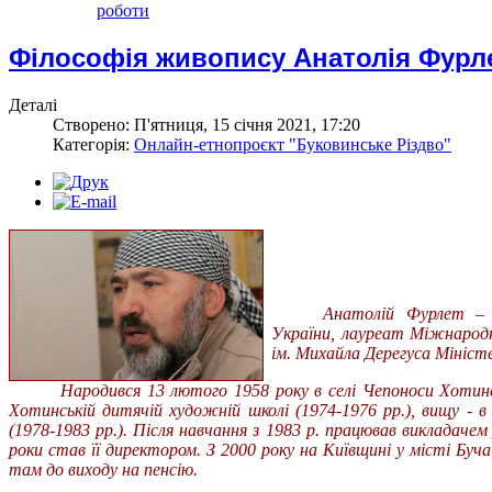
роботи
Філософія живопису Анатолія Фурл
Деталі
Створено: П'ятниця, 15 січня 2021, 17:20
Категорія:
Онлайн-етнопроєкт "Буковинське Різдво"
Анатолій Фурлет – в
України, лауреат Міжнародно
ім. Михайла Дерегуса Міністе
Народився 13 лютого 1958 року в селі Чепоноси Хотинс
Хотинській дитячій художній школі (1974-1976 рр.), вищу - 
(1978-1983 рр.). Після навчання з 1983 р. працював викладачем
роки став її директором. З 2000 року на Київщині у місті Буча
там до виходу на пенсію.