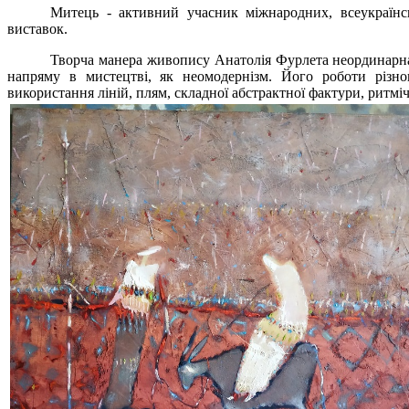
Митець - активний учасник міжнародних, всеукраїнсь
виставок.
Творча манера живопису Анатолія Фурлета неординарна,
напряму в мистецтві, як неомодернізм. Його роботи різно
використання ліній, плям, складної абстрактної фактури, ритміч