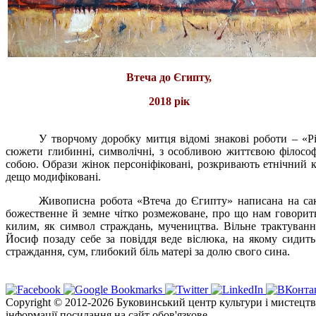
Втеча до Єгипту,
2018 рік
У творчому доробку митця відомі знакові роботи – «Рі
сюжети глибинні, символічні, з особливою життєвою філософ
собою. Образи жінок персоніфіковані, розкривають етнічний ко
дещо модифіковані.
Живописна робота «Втеча до Єгипту» написана на сакр
божественне й земне чітко розмежоване, про що нам говорить 
килим, як символ страждань, мучеництва. Вільне трактуванн
Йосиф позаду себе за повіддя веде віслюка, на якому сидит
страждання, сум, глибокий біль матері за долю свого сина.
Copyright © 2012-2026 Буковинський центр культури і мистецтв
інформації посилання на сайт обов'язкове.