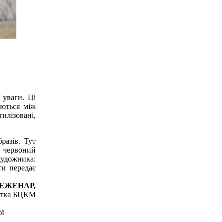
 уваги. Ці
уються між
илізовані,
разів. Тут
є червоний
художника:
ти передає
БЕЖЕНАР,
истка БЦКМ
ої