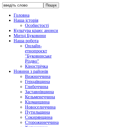
Головна
Наша історія
Особистості
Культура краю: анонси
Митці Буковини
Наша робота
Онлайн-
етнопроєкт
"Буковинське
Різдво"
Кінострічка
Новини з районів
Вижниччина
Герцаївщина
Глибоччина
Заставнівщина
Кельменеччина
Кіцманщина
Новоселиччина
Путильщина
Сокирянщина
Сторожинеччина