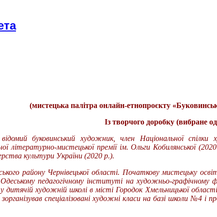
ета
(мистецька палітра онлайн-етнопроєкту «Буковинськ
Із творчого доробку (вибране о
ідомий буковинський художник, член Національної спілки х
ї літературно-мистецької премії ім. Ольги Кобилянської (2020 р
рства культури України (2020 р.).
ького району Чернівецької області. Початкову мистецьку освіт
в Одеському педагогічному інституті на художньо-графічному 
 у дитячій художній школі в місті Городок Хмельницької області
 зорганізував спеціалізовані художні класи на базі школи №4 і 