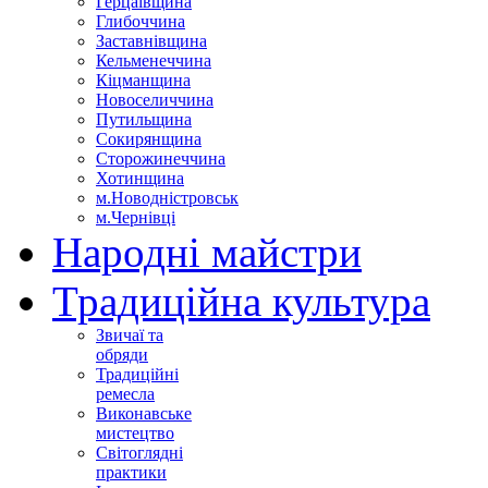
Герцаївщина
Глибоччина
Заставнівщина
Кельменеччина
Кіцманщина
Новоселиччина
Путильщина
Сокирянщина
Сторожинеччина
Хотинщина
м.Новодністровськ
м.Чернівці
Народні майстри
Традиційна культура
Звичаї та
обряди
Традиційні
ремесла
Виконавське
мистецтво
Світоглядні
практики