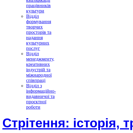
кваліфікації
працівників
культури
Відділ
формування
творчих
просторів та
надання
культурних
послуг
Відділ
менеджменту,
креативних
індустрій та
міжнародної
співпраці
Відділ з
інформаційно-
видавничої та
проєктної
роботи
Стрітення: історія, 