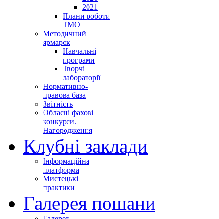
2021
Плани роботи
ТМО
Методичний
ярмарок
Навчальні
програми
Творчі
лабораторії
Нормативно-
правова база
Звітність
Обласні фахові
конкурси.
Нагородження
Клубні заклади
Інформаційна
платформа
Мистецькі
практики
Галерея пошани
Галерея