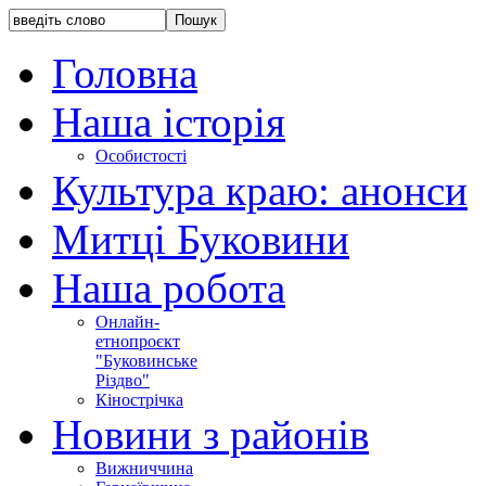
Головна
Наша історія
Особистості
Культура краю: анонси
Митці Буковини
Наша робота
Онлайн-
етнопроєкт
"Буковинське
Різдво"
Кінострічка
Новини з районів
Вижниччина