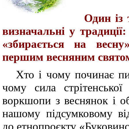
Один із 
визначальні у традиції:
«збирається на весну
першим весняним свято
Хто і чому починає пи
чому сила стрітенської
воркшопи з веснянок і о
нашому підсумковому від
до етнопроєкту «Буковинс