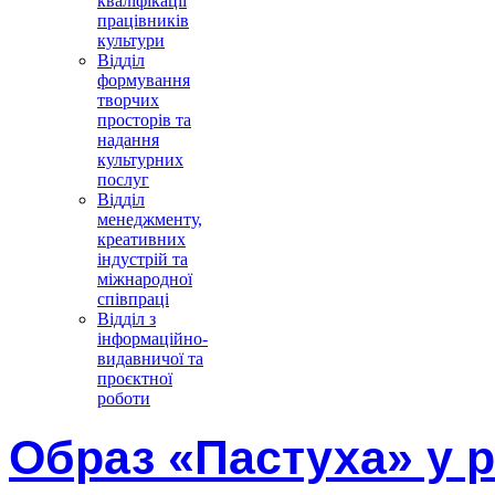
кваліфікації
працівників
культури
Відділ
формування
творчих
просторів та
надання
культурних
послуг
Відділ
менеджменту,
креативних
індустрій та
міжнародної
співпраці
Відділ з
інформаційно-
видавничої та
проєктної
роботи
Образ «Пастуха» у р