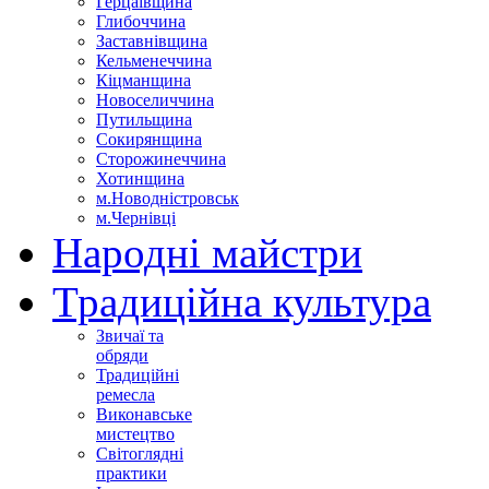
Герцаївщина
Глибоччина
Заставнівщина
Кельменеччина
Кіцманщина
Новоселиччина
Путильщина
Сокирянщина
Сторожинеччина
Хотинщина
м.Новодністровськ
м.Чернівці
Народні майстри
Традиційна культура
Звичаї та
обряди
Традиційні
ремесла
Виконавське
мистецтво
Світоглядні
практики