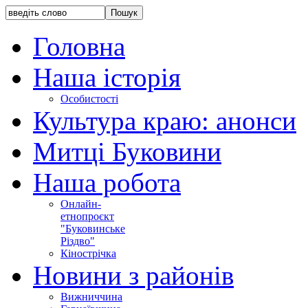
Головна
Наша історія
Особистості
Культура краю: анонси
Митці Буковини
Наша робота
Онлайн-
етнопроєкт
"Буковинське
Різдво"
Кінострічка
Новини з районів
Вижниччина