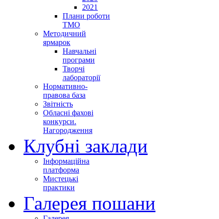
2021
Плани роботи
ТМО
Методичний
ярмарок
Навчальні
програми
Творчі
лабораторії
Нормативно-
правова база
Звітність
Обласні фахові
конкурси.
Нагородження
Клубні заклади
Інформаційна
платформа
Мистецькі
практики
Галерея пошани
Галерея