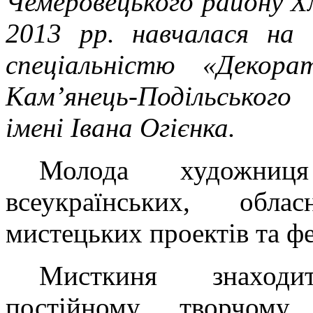
Чемеровецького району Хм
2013 рр. навчалася на 
спеціальністю «Декора
Кам’янець-Подільського
імені Івана Огієнка.
Молода художниц
всеукраїнських, обла
мистецьких проектів та фе
Мисткиня знаход
постійному творчому