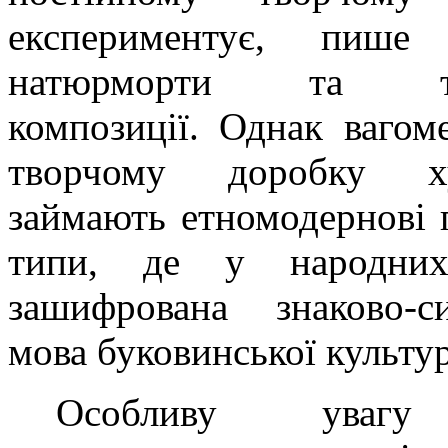
експериментує, пише 
натюрморти та те
композиції. Однак вагом
творчому доробку ху
займають етномодернові 
типи, де у народних
зашифрована знаково-си
мова буковинської культу
Особливу увагу