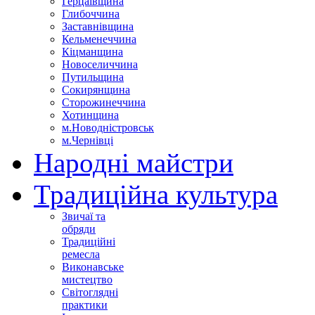
Герцаївщина
Глибоччина
Заставнівщина
Кельменеччина
Кіцманщина
Новоселиччина
Путильщина
Сокирянщина
Сторожинеччина
Хотинщина
м.Новодністровськ
м.Чернівці
Народні майстри
Традиційна культура
Звичаї та
обряди
Традиційні
ремесла
Виконавське
мистецтво
Світоглядні
практики