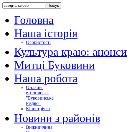
Головна
Наша історія
Особистості
Культура краю: анонси
Митці Буковини
Наша робота
Онлайн-
етнопроєкт
"Буковинське
Різдво"
Кінострічка
Новини з районів
Вижниччина