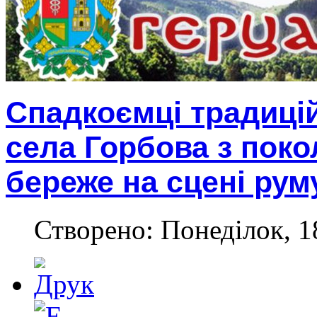
Спадкоємці традицій
села Горбова з поко
береже на сцені рум
Створено: Понеділок, 1