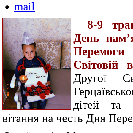
8-9 тра
День пам’
Перемоги
Світовій в
Другої Св
Герцаївсько
дітей та 
вітання на честь Дня Пер