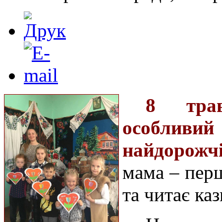
8 трав
особлив
найдорожч
мама – перш
та читає каз