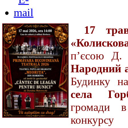
17 тра
«Колисков
п’єсою Д. 
Народний а
Будинку на
села Гор
громади в
конкурсу