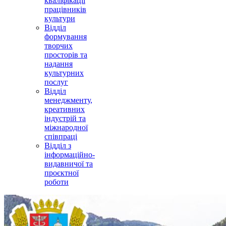
кваліфікації
працівників
культури
Відділ
формування
творчих
просторів та
надання
культурних
послуг
Відділ
менеджменту,
креативних
індустрій та
міжнародної
співпраці
Відділ з
інформаційно-
видавничої та
проєктної
роботи