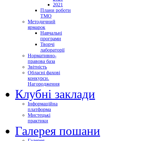
2021
Плани роботи
ТМО
Методичний
ярмарок
Навчальні
програми
Творчі
лабораторії
Нормативно-
правова база
Звітність
Обласні фахові
конкурси.
Нагородження
Клубні заклади
Інформаційна
платформа
Мистецькі
практики
Галерея пошани
Галерея