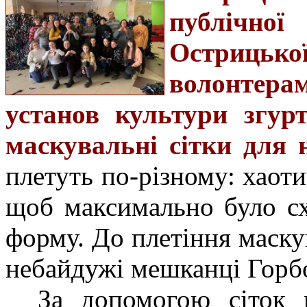
публічно
Острицько
волонтерам
установ культури згур
маскувальні сітки для 
плетуть по-різному: хаоти
щоб максимально було с
форму. До плетіння маску
небайдужі мешканці Горб
За допомогою сіток 