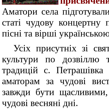
присвячен
Аматори села підготувал
статі чудову концертну 
пісні та вірші українсько
Усіх присутніх зі свя
культури по дозвіллю т
традицій с. Петрашівка
аматорам за чудові вис
завжди бути щасливими,
чудові весняні дні.