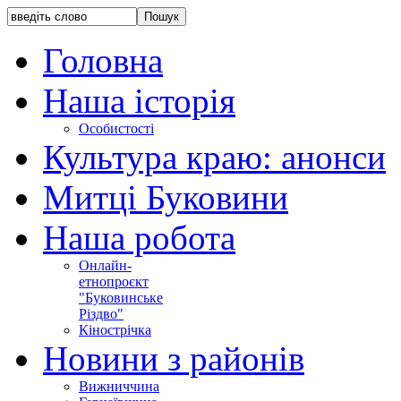
Головна
Наша історія
Особистості
Культура краю: анонси
Митці Буковини
Наша робота
Онлайн-
етнопроєкт
"Буковинське
Різдво"
Кінострічка
Новини з районів
Вижниччина