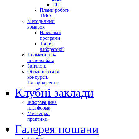
2021
Плани роботи
ТМО
Методичний
ярмарок
Навчальні
програми
Творчі
лабораторії
Нормативно-
правова база
Звітність
Обласні фахові
конкурси.
Нагородження
Клубні заклади
Інформаційна
платформа
Мистецькі
практики
Галерея пошани
Галерея