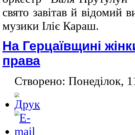
свято завітав й відомий 
музики Іліє Караш.
На Герцаївщині жінк
права
Створено: Понеділок, 1