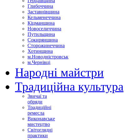
Герцаївщина
Глибоччина
Заставнівщина
Кельменеччина
Кіцманщина
Новоселиччина
Путильщина
Сокирянщина
Сторожинеччина
Хотинщина
м.Новодністровськ
м.Чернівці
Народні майстри
Традиційна культура
Звичаї та
обряди
Традиційні
ремесла
Виконавське
мистецтво
Світоглядні
практики