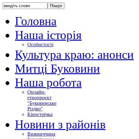
Головна
Наша історія
Особистості
Культура краю: анонси
Митці Буковини
Наша робота
Онлайн-
етнопроєкт
"Буковинське
Різдво"
Кінострічка
Новини з районів
Вижниччина