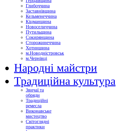
Герцаївщина
Глибоччина
Заставнівщина
Кельменеччина
Кіцманщина
Новоселиччина
Путильщина
Сокирянщина
Сторожинеччина
Хотинщина
м.Новодністровськ
м.Чернівці
Народні майстри
Традиційна культура
Звичаї та
обряди
Традиційні
ремесла
Виконавське
мистецтво
Світоглядні
практики