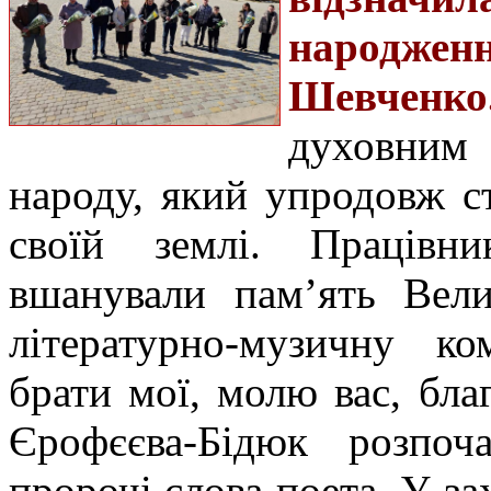
народжен
Шевченко
духовним
народу, який упродовж с
своїй землі.
Працівн
вшанували пам’ять Вели
літературно-музичну к
брати мої, молю вас, бл
Єрофєєва-Бідюк розпоч
пророчі слова поета. У за