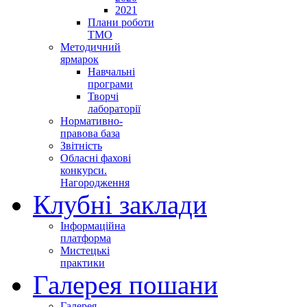
2021
Плани роботи
ТМО
Методичний
ярмарок
Навчальні
програми
Творчі
лабораторії
Нормативно-
правова база
Звітність
Обласні фахові
конкурси.
Нагородження
Клубні заклади
Інформаційна
платформа
Мистецькі
практики
Галерея пошани
Галерея