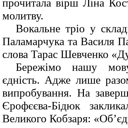
прочитала вірш Ліна Кос
молитву.
Вокальне тріо у скла
Паламарчука та Василя П
слова Тарас Шевченко «Ду
Бережімо нашу мову
єдність. Адже лише разо
випробування. На завер
Єрофєєва-Бідюк заклика
Великого Кобзаря:
«Об’єд