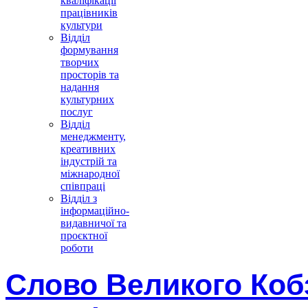
кваліфікації
працівників
культури
Відділ
формування
творчих
просторів та
надання
культурних
послуг
Відділ
менеджменту,
креативних
індустрій та
міжнародної
співпраці
Відділ з
інформаційно-
видавничої та
проєктної
роботи
Слово Великого Коб