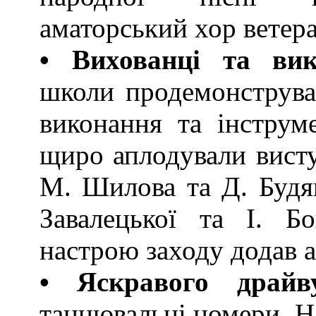
аматорський хор ветера
• Вихованці та вик
школи продемонструва
виконання та інструме
щиро аплодували висту
М. Шилова та Д. Будян
Завалецької та І. Б
настрою заходу додав а
• Яскравого драйв
танцювальні номери. Н