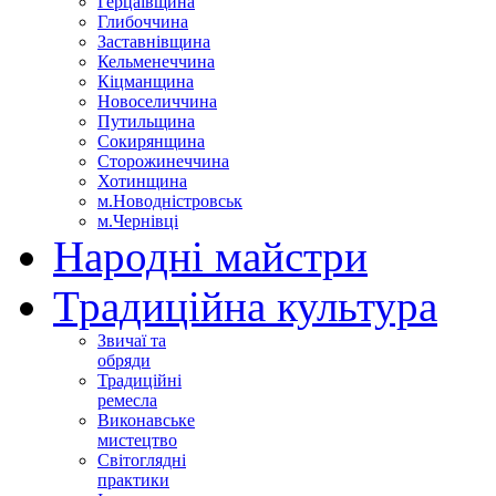
Герцаївщина
Глибоччина
Заставнівщина
Кельменеччина
Кіцманщина
Новоселиччина
Путильщина
Сокирянщина
Сторожинеччина
Хотинщина
м.Новодністровськ
м.Чернівці
Народні майстри
Традиційна культура
Звичаї та
обряди
Традиційні
ремесла
Виконавське
мистецтво
Світоглядні
практики