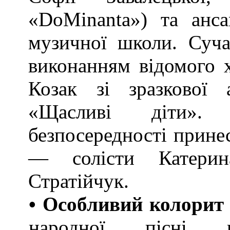
«DoMinanta») та анс
музичної школи. Суч
виконанням відомого х
Козак зі зразкової а
«Щасливі діти».
безпосередності принес
— солісти Катерин
Стратійчук.
• Особливий колорит
народної пісні п