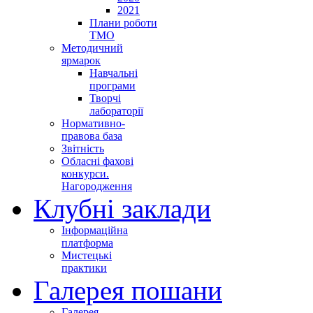
2021
Плани роботи
ТМО
Методичний
ярмарок
Навчальні
програми
Творчі
лабораторії
Нормативно-
правова база
Звітність
Обласні фахові
конкурси.
Нагородження
Клубні заклади
Інформаційна
платформа
Мистецькі
практики
Галерея пошани
Галерея