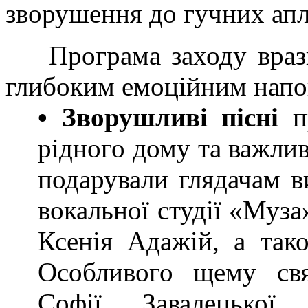
зворушення до гучних апл
Програма заходу враз
глибоким емоційним напо
• Зворушливі пісні
п
рідного дому та важли
подарували глядачам в
вокальної студії «Муз
Ксенія Адажій, а тако
Особливого щему свя
Софії Завалецької