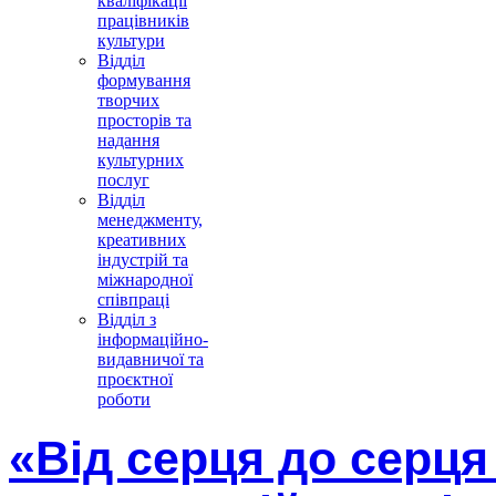
кваліфікації
працівників
культури
Відділ
формування
творчих
просторів та
надання
культурних
послуг
Відділ
менеджменту,
креативних
індустрій та
міжнародної
співпраці
Відділ з
інформаційно-
видавничої та
проєктної
роботи
«Від серця до серця