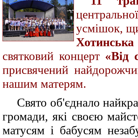
11 тра
центрально
усмішок, щи
Хотинська
святковий концерт
«Від 
присвячений найдорожч
нашим матерям.
Свято об'єднало найкра
громади, які своєю майс
матусям і бабусям незаб