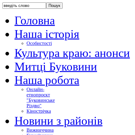
Головна
Наша історія
Особистості
Культура краю: анонси
Митці Буковини
Наша робота
Онлайн-
етнопроєкт
"Буковинське
Різдво"
Кінострічка
Новини з районів
Вижниччина