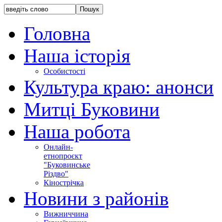
Головна
Наша історія
Особистості
Культура краю: анонси
Митці Буковини
Наша робота
Онлайн-
етнопроєкт
"Буковинське
Різдво"
Кінострічка
Новини з районів
Вижниччина