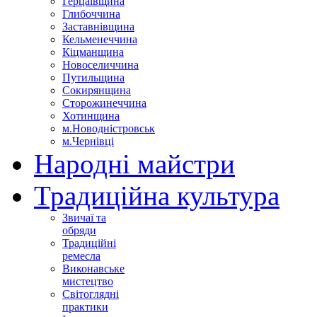
Герцаївщина
Глибоччина
Заставнівщина
Кельменеччина
Кіцманщина
Новоселиччина
Путильщина
Сокирянщина
Сторожинеччина
Хотинщина
м.Новодністровськ
м.Чернівці
Народні майстри
Традиційна культура
Звичаї та
обряди
Традиційні
ремесла
Виконавське
мистецтво
Світоглядні
практики