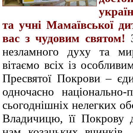
украї
та учні Мамаївської ди
вас з чудовим святом!
незламного духу та ми
вітаємо всіх із особливи
Пресвятої Покрови – єди
одночасно національно-
сьогоднішніх нелегких о
Владичицю, її Покрову 
нам козацьких вчинків, 