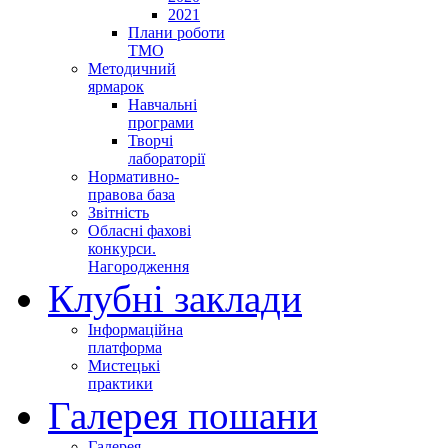
2021
Плани роботи
ТМО
Методичний
ярмарок
Навчальні
програми
Творчі
лабораторії
Нормативно-
правова база
Звітність
Обласні фахові
конкурси.
Нагородження
Клубні заклади
Інформаційна
платформа
Мистецькі
практики
Галерея пошани
Галерея