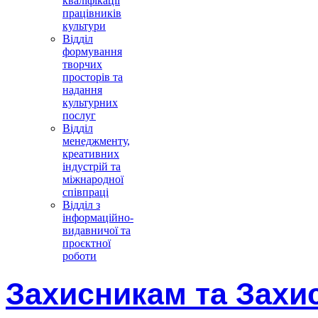
кваліфікації
працівників
культури
Відділ
формування
творчих
просторів та
надання
культурних
послуг
Відділ
менеджменту,
креативних
індустрій та
міжнародної
співпраці
Відділ з
інформаційно-
видавничої та
проєктної
роботи
Захисникам та Захи