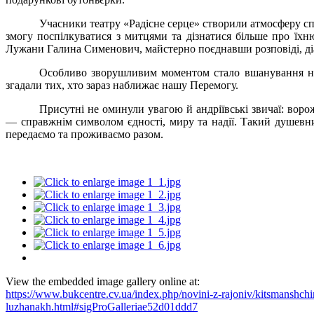
Учасники театру «Радісне серце» створили атмосферу с
змогу поспілкуватися з митцями та дізнатися більше про їхн
Лужани Галина Сименович, майстерно поєднавши розповіді, ді
Особливо зворушливим моментом стало вшанування на
згадали тих, хто зараз наближає нашу Перемогу.
Присутні не оминули увагою й андріївські звичаї: воро
— справжнім символом єдності, миру та надії. Такий душевний
передаємо та проживаємо разом.
View the embedded image gallery online at:
https://www.bukcentre.cv.ua/index.php/novini-z-rajoniv/kitsmanshchi
luzhanakh.html#sigProGalleriae52d01ddd7