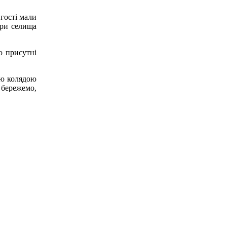
гості мали
ури селища
ю присутні
ою колядою
 бережемо,