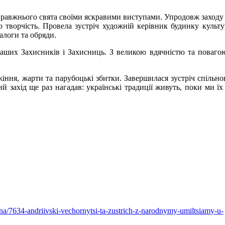
правжнього свята своїми яскравими виступами. Упродовж заходу 
ю творчість. Провела зустріч художній керівник будинку культ
алоги та обряди.
ших Захисників і Захисниць. З великою вдячністю та поваго
жіння, жарти та парубоцькі збитки. Завершилася зустріч спільн
 захід ще раз нагадав: українські традиції живуть, поки ми їх
na/7634-andriivski-vechornytsi-ta-zustrich-z-narodnymy-umiltsiamy-u-