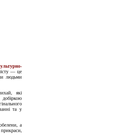
культурно-
місту — це
ими людьми
ихай, які
 добіркою
гінального
нанні та у
обелени, а
 прикраси,