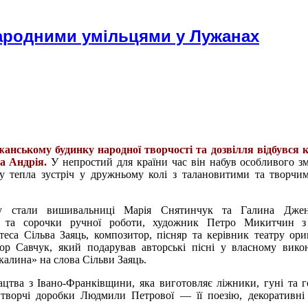
 народними умільцями у Лужанах
жанському будинку народної творчості та дозвілля відбувся 
а Андрія.
У непростий для країни час він набув особливого з
у тепла зустріч у дружньому колі з талановитими та творч
у стали вишивальниці Марія Снятинчук та Галина Джен
и та сорочки ручної роботи, художник Петро Микитчин з
еса Сільва Заяць, композитор, пісняр та керівник театру ори
ор Савчук, який подарував авторські пісні у власному вико
калина» на слова Сільви Заяць.
цтва з Івано-Франківщини, яка виготовляє ліжники, гуні та г
 творчі доробки Людмили Петрової — її поезію, декоративні