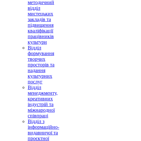
методичний
відділ
мистецьких
закладів та
підвищення
кваліфікації
працівників
культури
Відділ
формування
творчих
просторів та
надання
культурних
послуг
Відділ
менеджменту,
креативних
індустрій та
міжнародної
співпраці
Відділ з
інформаційно-
видавничої та
проєктної