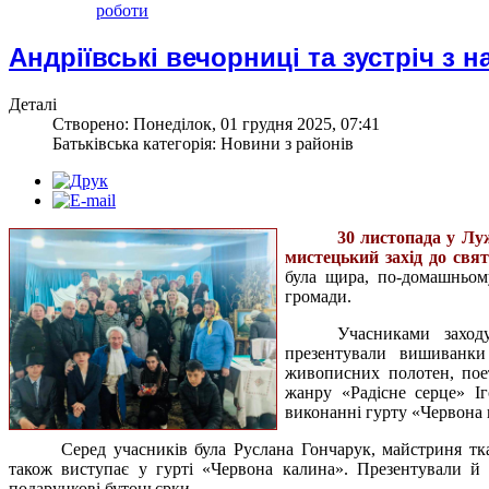
роботи
Андріївські вечорниці та зустріч з
Деталі
Створено: Понеділок, 01 грудня 2025, 07:41
Батьківська категорія: Новини з районів
30 листопада у Лу
мистецький захід до свят
була щира, по-домашньом
громади.
Учасниками заход
презентували вишиванк
живописних полотен, поет
жанру «Радісне серце» Іг
виконанні гурту «Червона 
Серед учасників була Руслана Гончарук, майстриня тка
також виступає у гурті «Червона калина». Презентували й
подарункові бутоньєрки.