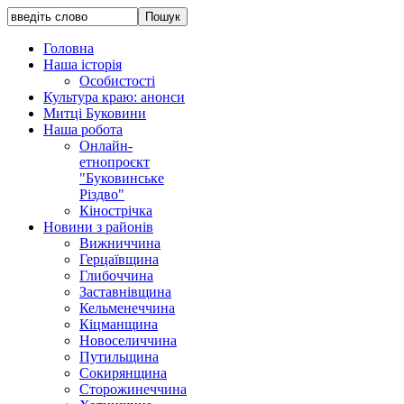
Головна
Наша історія
Особистості
Культура краю: анонси
Митці Буковини
Наша робота
Онлайн-
етнопроєкт
"Буковинське
Різдво"
Кінострічка
Новини з районів
Вижниччина
Герцаївщина
Глибоччина
Заставнівщина
Кельменеччина
Кіцманщина
Новоселиччина
Путильщина
Сокирянщина
Сторожинеччина