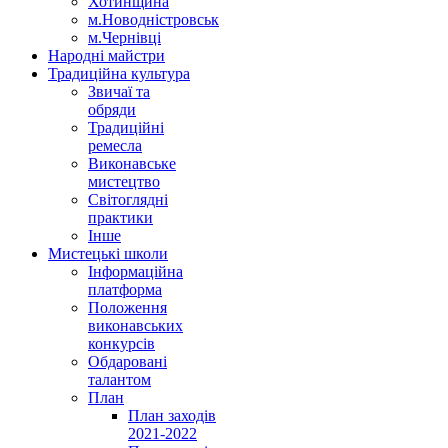
Хотинщина
м.Новодністровськ
м.Чернівці
Народні майстри
Традиційна культура
Звичаї та
обряди
Традиційні
ремесла
Виконавське
мистецтво
Світоглядні
практики
Інше
Мистецькі школи
Інформаційна
платформа
Положення
виконавських
конкурсів
Обдаровані
талантом
План
План заходів
2021-2022