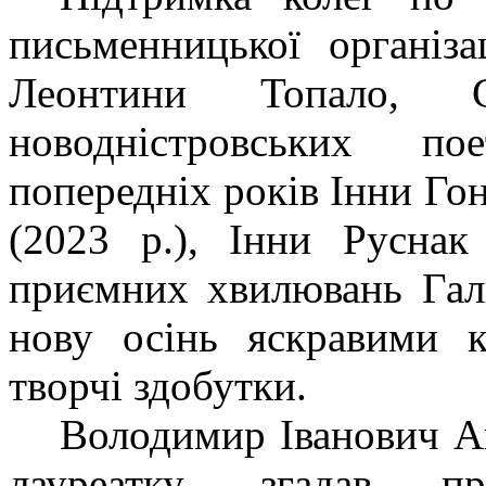
письменницької організ
Леонтини Топало, Св
новодністровських пое
попередніх років Інни Гон
(2023 р.), Інни Руснак
приємних хвилювань Гали
нову осінь яскравими к
творчі здобутки.
Володимир Іванович А
лауреатку, згадав п