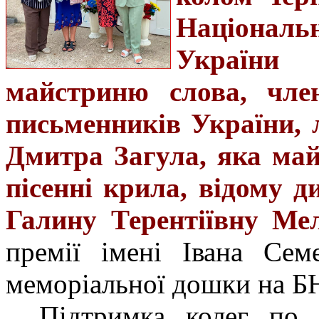
Націонал
України 
майстриню слова,
член
письменників України, л
Дмитра Загула, яка май
пісенні крила, відому 
Галину Терентіївну Ме
премії імені Івана Сем
меморіальної дошки на 
Підтримка колег по