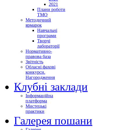
2021
Плани роботи
ТМО
Методичний
ярмарок
Навчальні
програми
Творчі
лабораторії
Нормативно-
правова база
Звітність
Обласні фахові
конкурси.
Нагородження
Клубні заклади
Інформаційна
платформа
Мистецькі
практики
Галерея пошани
Галерея