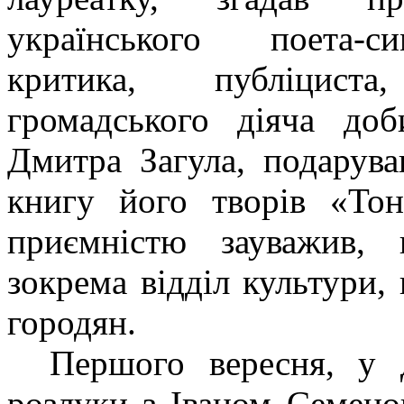
українського поета-сим
критика, публіциста
громадського діяча доб
Дмитра Загула, подарув
книгу його творів «Тон
приємністю зауважив, 
зокрема відділ культури,
городян.
Першого вересня, у 
розлуки з Іваном Семено