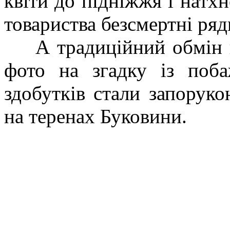
квіти до підніжжя і натх
товариства безсмертні ря
А традиційний обмін 
фото на згадку із поб
здобутків стали запоруко
на теренах Буковини.