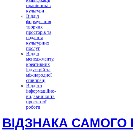
кваліфікації
працівників
культури
Відділ
формування
творчих
просторів та
надання
культурних
послуг
Відділ
менеджменту,
креативних
індустрій та
міжнародної
співпраці
Відділ з
інформаційно-
видавничої та
проєктної
роботи
ВІДЗНАКА САМОГО 