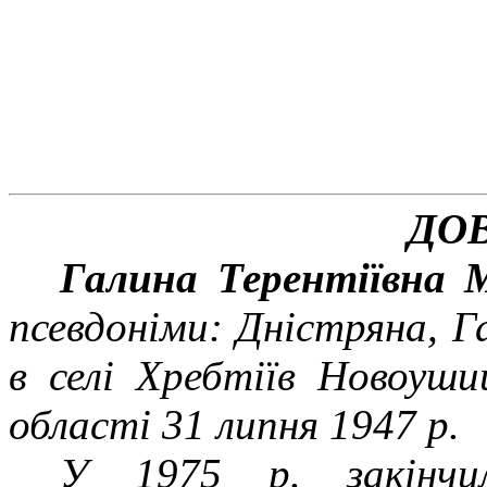
ДО
Галина Терентіївна М
псевдоніми: Дністряна, 
в селі Хребтіїв Новоуши
області 31 липня
1947
р.
У
1975
р. закінчил