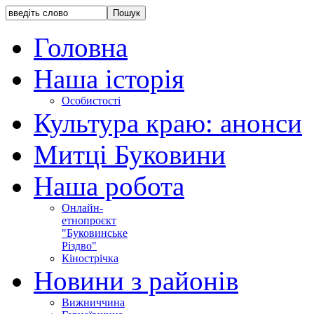
Головна
Наша історія
Особистості
Культура краю: анонси
Митці Буковини
Наша робота
Онлайн-
етнопроєкт
"Буковинське
Різдво"
Кінострічка
Новини з районів
Вижниччина