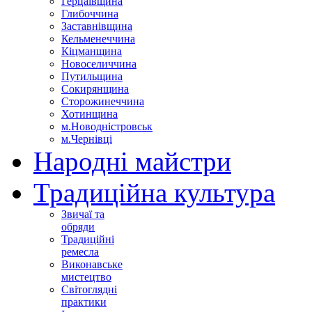
Герцаївщина
Глибоччина
Заставнівщина
Кельменеччина
Кіцманщина
Новоселиччина
Путильщина
Сокирянщина
Сторожинеччина
Хотинщина
м.Новодністровськ
м.Чернівці
Народні майстри
Традиційна культура
Звичаї та
обряди
Традиційні
ремесла
Виконавське
мистецтво
Світоглядні
практики