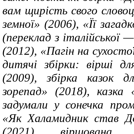
вам щирість свого словоц
земної» (2006), «Її загад
(переклад з італійської 
(2012), «Пагін на сухосто
дитячі збірки: вірші д
(2009), збірка казок д
зорепад» (2018), казка
задумали у сонечка пром
«Як Халамидник став Д
(2021), віршована к