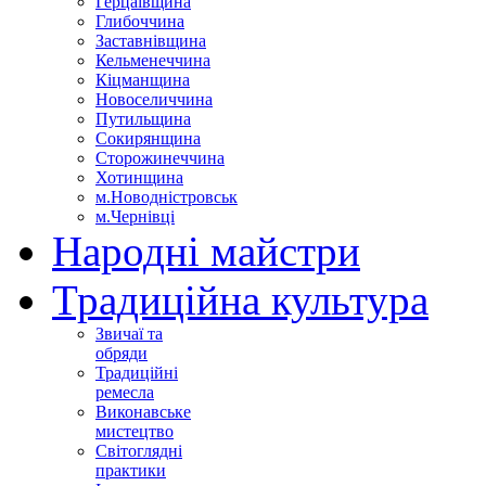
Герцаївщина
Глибоччина
Заставнівщина
Кельменеччина
Кіцманщина
Новоселиччина
Путильщина
Сокирянщина
Сторожинеччина
Хотинщина
м.Новодністровськ
м.Чернівці
Народні майстри
Традиційна культура
Звичаї та
обряди
Традиційні
ремесла
Виконавське
мистецтво
Світоглядні
практики