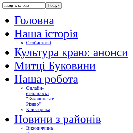
Головна
Наша історія
Особистості
Культура краю: анонси
Митці Буковини
Наша робота
Онлайн-
етнопроєкт
"Буковинське
Різдво"
Кінострічка
Новини з районів
Вижниччина