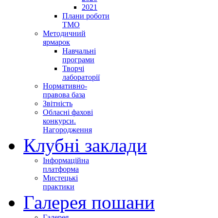
2021
Плани роботи
ТМО
Методичний
ярмарок
Навчальні
програми
Творчі
лабораторії
Нормативно-
правова база
Звітність
Обласні фахові
конкурси.
Нагородження
Клубні заклади
Інформаційна
платформа
Мистецькі
практики
Галерея пошани
Галерея