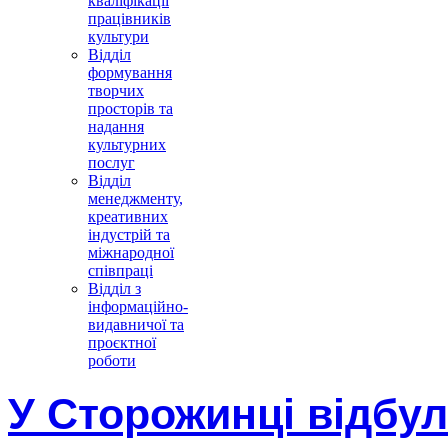
кваліфікації
працівників
культури
Відділ
формування
творчих
просторів та
надання
культурних
послуг
Відділ
менеджменту,
креативних
індустрій та
міжнародної
співпраці
Відділ з
інформаційно-
видавничої та
проєктної
роботи
У Сторожинці відбул