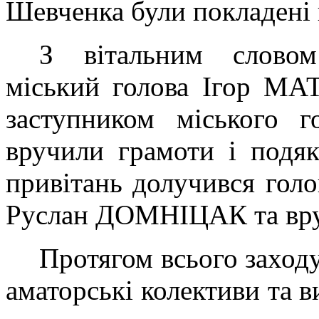
Шевченка були покладені 
З вітальним словом
міський голова Ігор МА
заступником міського
вручили грамоти і подяк
привітань долучився голо
Руслан ДОМНІЦАК та вруч
Протягом всього заход
аматорські колективи та ви