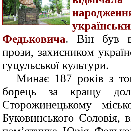
народженн
українсь
Федьковича
. Він був 
прози, захисником україн
гуцульської культури.
Минає 187 років з тог
борець за кращу дол
Сторожинецькому міськ
Буковинського Соловія, в
пам’ятника Юрія Федьков