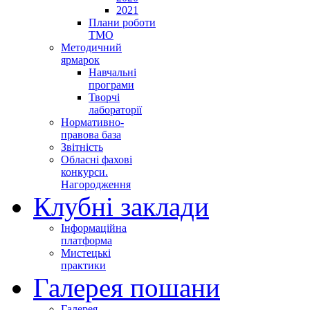
2021
Плани роботи
ТМО
Методичний
ярмарок
Навчальні
програми
Творчі
лабораторії
Нормативно-
правова база
Звітність
Обласні фахові
конкурси.
Нагородження
Клубні заклади
Інформаційна
платформа
Мистецькі
практики
Галерея пошани
Галерея