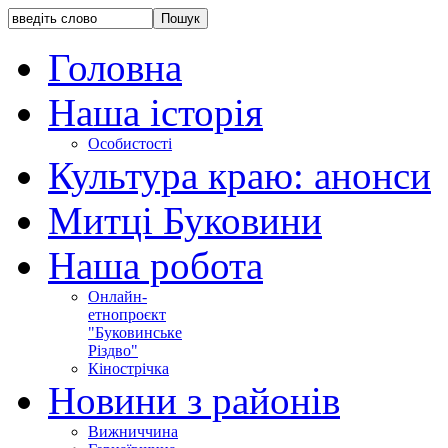
Головна
Наша історія
Особистості
Культура краю: анонси
Митці Буковини
Наша робота
Онлайн-
етнопроєкт
"Буковинське
Різдво"
Кінострічка
Новини з районів
Вижниччина