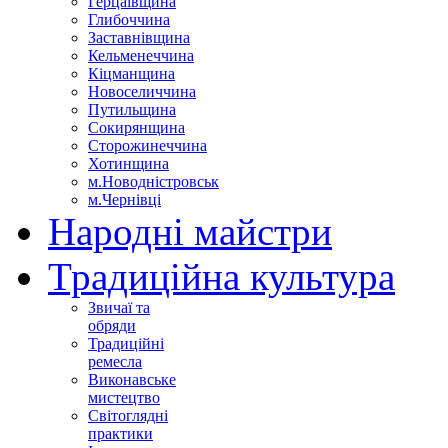
Герцаївщина
Глибоччина
Заставнівщина
Кельменеччина
Кіцманщина
Новоселиччина
Путильщина
Сокирянщина
Сторожинеччина
Хотинщина
м.Новодністровськ
м.Чернівці
Народні майстри
Традиційна культура
Звичаї та
обряди
Традиційні
ремесла
Виконавське
мистецтво
Світоглядні
практики