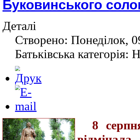
Буковинського соло
Деталі
Створено: Понеділок, 0
Батьківська категорія: 
8 серпн
відмічал