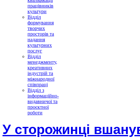
кваліфікації
працівників
культури
Відділ
формування
творчих
просторів та
надання
культурних
послуг
Відділ
менеджменту,
креативних
індустрій та
міжнародної
співпраці
Відділ з
інформаційно-
видавничої та
проєктної
роботи
У сторожинці вшану