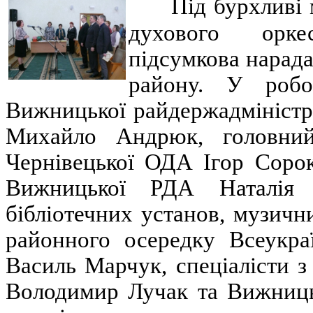
Під бурхливі 
духового орке
підсумкова нарад
району. У робо
Вижницької райдержадміністр
Михайло Андрюк, головний 
Чернівецької ОДА Ігор Сорок
Вижницької РДА Наталія 
бібліотечних установ, музичн
районного осередку Всеукра
Василь Марчук, спеціалісти 
Володимир Лучак та Вижниць