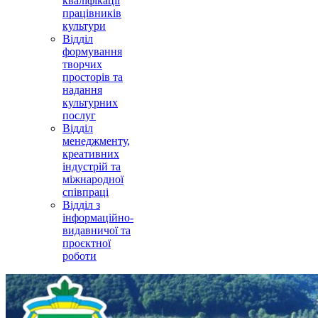
кваліфікації
працівників
культури
Відділ
формування
творчих
просторів та
надання
культурних
послуг
Відділ
менеджменту,
креативних
індустрій та
міжнародної
співпраці
Відділ з
інформаційно-
видавничої та
проєктної
роботи