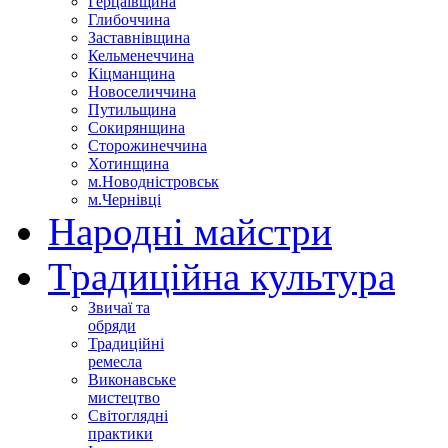
Герцаївщина
Глибоччина
Заставнівщина
Кельменеччина
Кіцманщина
Новоселиччина
Путильщина
Сокирянщина
Сторожинеччина
Хотинщина
м.Новодністровськ
м.Чернівці
Народні майстри
Традиційна культура
Звичаї та
обряди
Традиційні
ремесла
Виконавське
мистецтво
Світоглядні
практики