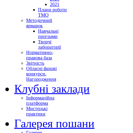
2021
Плани роботи
ТМО
Методичний
ярмарок
Навчальні
програми
Творчі
лабораторії
Нормативно-
правова база
Звітність
Обласні фахові
конкурси.
Нагородження
Клубні заклади
Інформаційна
платформа
Мистецькі
практики
Галерея пошани
Галерея