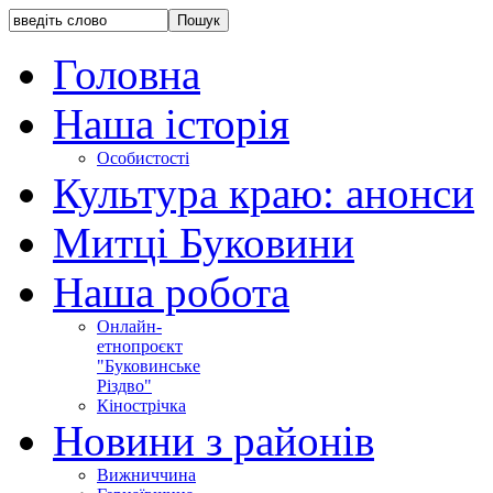
Головна
Наша історія
Особистості
Культура краю: анонси
Митці Буковини
Наша робота
Онлайн-
етнопроєкт
"Буковинське
Різдво"
Кінострічка
Новини з районів
Вижниччина