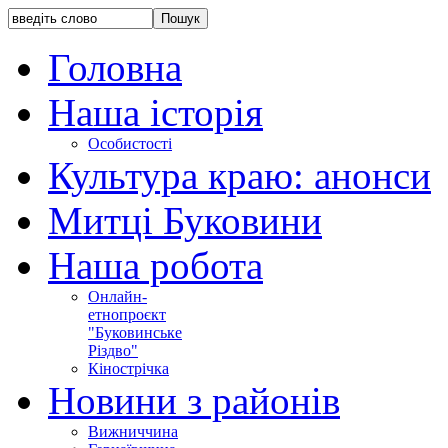
Головна
Наша історія
Особистості
Культура краю: анонси
Митці Буковини
Наша робота
Онлайн-
етнопроєкт
"Буковинське
Різдво"
Кінострічка
Новини з районів
Вижниччина