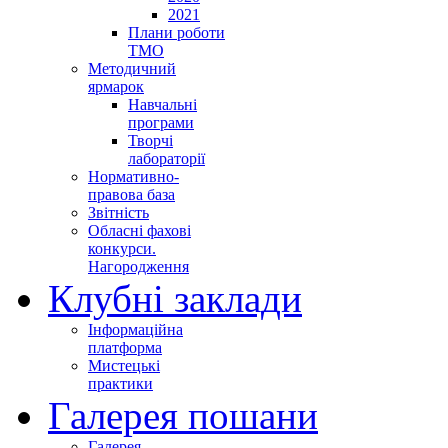
2021
Плани роботи
ТМО
Методичний
ярмарок
Навчальні
програми
Творчі
лабораторії
Нормативно-
правова база
Звітність
Обласні фахові
конкурси.
Нагородження
Клубні заклади
Інформаційна
платформа
Мистецькі
практики
Галерея пошани
Галерея