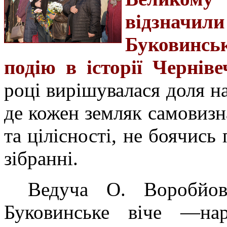
відзна
Буковинсь
подію в історії Чернів
році вирішувалася доля н
де кожен земляк самовизн
та цілісності, не боячись
зібранні.
Ведуча О. Воробйов
Буковинське віче —нар