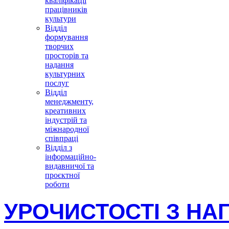
кваліфікації
працівників
культури
Відділ
формування
творчих
просторів та
надання
культурних
послуг
Відділ
менеджменту,
креативних
індустрій та
міжнародної
співпраці
Відділ з
інформаційно-
видавничої та
проєктної
роботи
УРОЧИСТОСТІ З НАГ