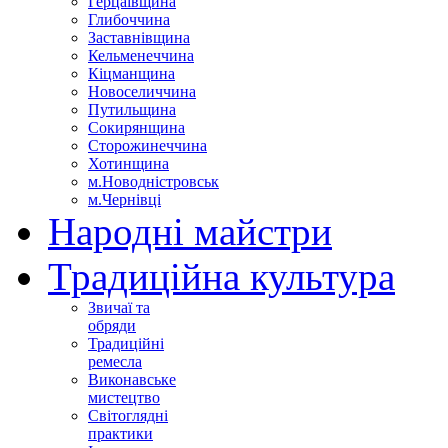
Герцаївщина
Глибоччина
Заставнівщина
Кельменеччина
Кіцманщина
Новоселиччина
Путильщина
Сокирянщина
Сторожинеччина
Хотинщина
м.Новодністровськ
м.Чернівці
Народні майстри
Традиційна культура
Звичаї та
обряди
Традиційні
ремесла
Виконавське
мистецтво
Світоглядні
практики