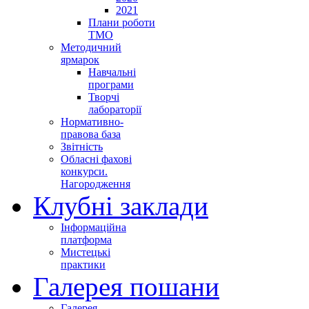
2021
Плани роботи
ТМО
Методичний
ярмарок
Навчальні
програми
Творчі
лабораторії
Нормативно-
правова база
Звітність
Обласні фахові
конкурси.
Нагородження
Клубні заклади
Інформаційна
платформа
Мистецькі
практики
Галерея пошани
Галерея