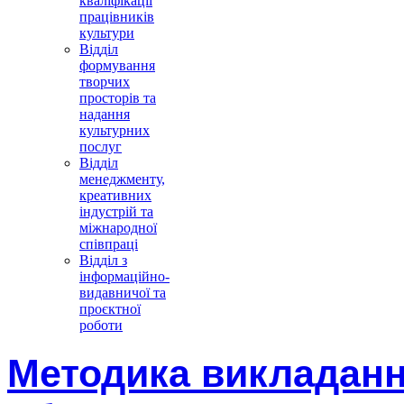
кваліфікації
працівників
культури
Відділ
формування
творчих
просторів та
надання
культурних
послуг
Відділ
менеджменту,
креативних
індустрій та
міжнародної
співпраці
Відділ з
інформаційно-
видавничої та
проєктної
роботи
Методика викладанн