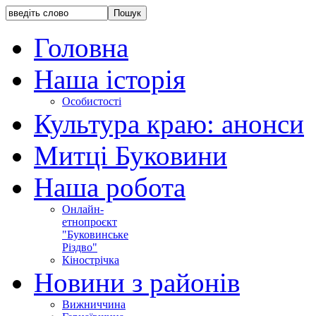
Головна
Наша історія
Особистості
Культура краю: анонси
Митці Буковини
Наша робота
Онлайн-
етнопроєкт
"Буковинське
Різдво"
Кінострічка
Новини з районів
Вижниччина