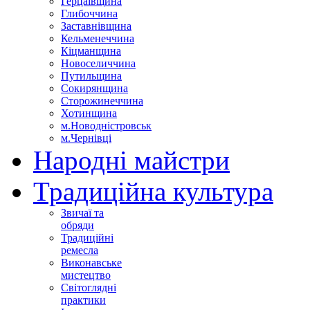
Герцаївщина
Глибоччина
Заставнівщина
Кельменеччина
Кіцманщина
Новоселиччина
Путильщина
Сокирянщина
Сторожинеччина
Хотинщина
м.Новодністровськ
м.Чернівці
Народні майстри
Традиційна культура
Звичаї та
обряди
Традиційні
ремесла
Виконавське
мистецтво
Світоглядні
практики