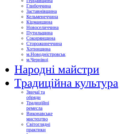
Герцаївщина
Глибоччина
Заставнівщина
Кельменеччина
Кіцманщина
Новоселиччина
Путильщина
Сокирянщина
Сторожинеччина
Хотинщина
м.Новодністровськ
м.Чернівці
Народні майстри
Традиційна культура
Звичаї та
обряди
Традиційні
ремесла
Виконавське
мистецтво
Світоглядні
практики