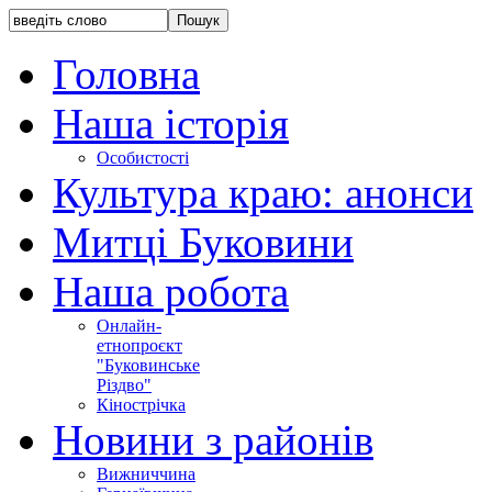
Головна
Наша історія
Особистості
Культура краю: анонси
Митці Буковини
Наша робота
Онлайн-
етнопроєкт
"Буковинське
Різдво"
Кінострічка
Новини з районів
Вижниччина