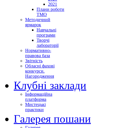
2021
Плани роботи
ТМО
Методичний
ярмарок
Навчальні
програми
Творчі
лабораторії
Нормативно-
правова база
Звітність
Обласні фахові
конкурси.
Нагородження
Клубні заклади
Інформаційна
платформа
Мистецькі
практики
Галерея пошани
Галерея