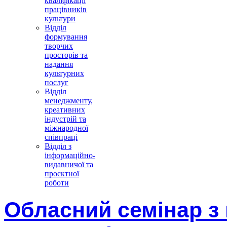
кваліфікації
працівників
культури
Відділ
формування
творчих
просторів та
надання
культурних
послуг
Відділ
менеджменту,
креативних
індустрій та
міжнародної
співпраці
Відділ з
інформаційно-
видавничої та
проєктної
роботи
Обласний семінар з 