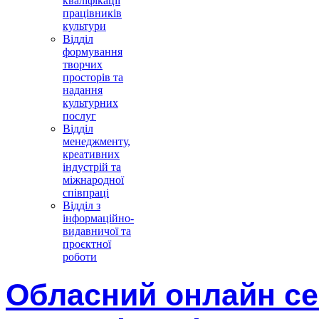
кваліфікації
працівників
культури
Відділ
формування
творчих
просторів та
надання
культурних
послуг
Відділ
менеджменту,
креативних
індустрій та
міжнародної
співпраці
Відділ з
інформаційно-
видавничої та
проєктної
роботи
Обласний онлайн се