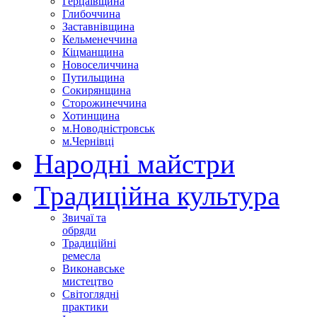
Герцаївщина
Глибоччина
Заставнівщина
Кельменеччина
Кіцманщина
Новоселиччина
Путильщина
Сокирянщина
Сторожинеччина
Хотинщина
м.Новодністровськ
м.Чернівці
Народні майстри
Традиційна культура
Звичаї та
обряди
Традиційні
ремесла
Виконавське
мистецтво
Світоглядні
практики