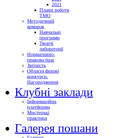
2021
Плани роботи
ТМО
Методичний
ярмарок
Навчальні
програми
Творчі
лабораторії
Нормативно-
правова база
Звітність
Обласні фахові
конкурси.
Нагородження
Клубні заклади
Інформаційна
платформа
Мистецькі
практики
Галерея пошани
Галерея