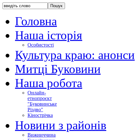
Головна
Наша історія
Особистості
Культура краю: анонси
Митці Буковини
Наша робота
Онлайн-
етнопроєкт
"Буковинське
Різдво"
Кінострічка
Новини з районів
Вижниччина