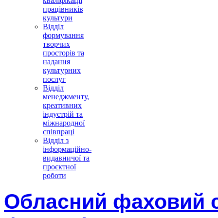
кваліфікації
працівників
культури
Відділ
формування
творчих
просторів та
надання
культурних
послуг
Відділ
менеджменту,
креативних
індустрій та
міжнародної
співпраці
Відділ з
інформаційно-
видавничої та
проєктної
роботи
Обласний фаховий 