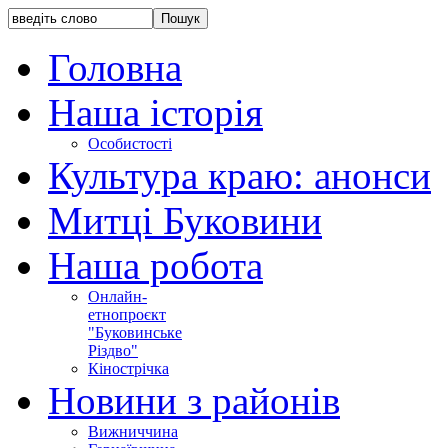
Головна
Наша історія
Особистості
Культура краю: анонси
Митці Буковини
Наша робота
Онлайн-
етнопроєкт
"Буковинське
Різдво"
Кінострічка
Новини з районів
Вижниччина