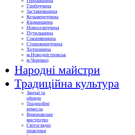
Герцаївщина
Глибоччина
Заставнівщина
Кельменеччина
Кіцманщина
Новоселиччина
Путильщина
Сокирянщина
Сторожинеччина
Хотинщина
м.Новодністровськ
м.Чернівці
Народні майстри
Традиційна культура
Звичаї та
обряди
Традиційні
ремесла
Виконавське
мистецтво
Світоглядні
практики