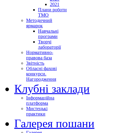
2021
Плани роботи
ТМО
Методичний
ярмарок
Навчальні
програми
Творчі
лабораторії
Нормативно-
правова база
Звітність
Обласні фахові
конкурси.
Нагородження
Клубні заклади
Інформаційна
платформа
Мистецькі
практики
Галерея пошани
Галерея