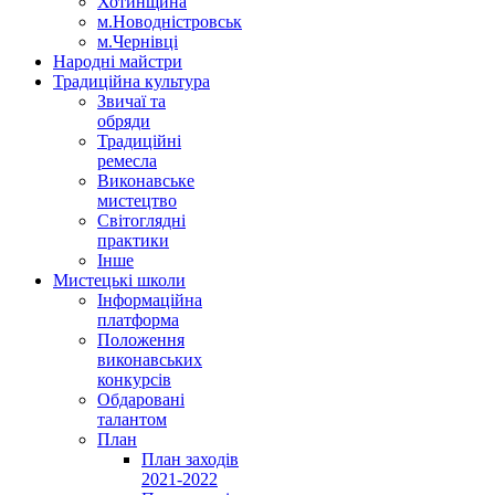
Хотинщина
м.Новодністровськ
м.Чернівці
Народні майстри
Традиційна культура
Звичаї та
обряди
Традиційні
ремесла
Виконавське
мистецтво
Світоглядні
практики
Інше
Мистецькі школи
Інформаційна
платформа
Положення
виконавських
конкурсів
Обдаровані
талантом
План
План заходів
2021-2022