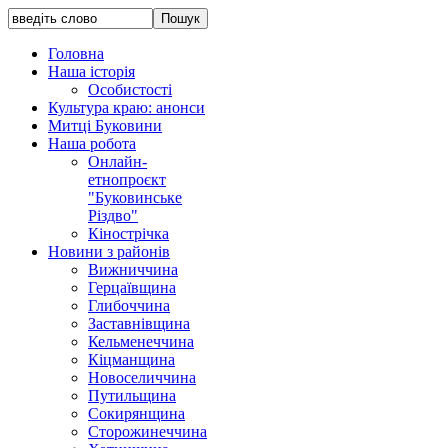
Головна
Наша історія
Особистості
Культура краю: анонси
Митці Буковини
Наша робота
Онлайн-
етнопроєкт
"Буковинське
Різдво"
Кінострічка
Новини з районів
Вижниччина
Герцаївщина
Глибоччина
Заставнівщина
Кельменеччина
Кіцманщина
Новоселиччина
Путильщина
Сокирянщина
Сторожинеччина