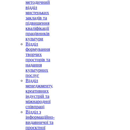
методичний
відділ
мистецьких
закладів та
підвищення
кваліфікації
працівників
культури
Відділ
формування
творчих
просторів та
надання
культурних
послуг
Відділ
менеджменту,
креативних
індустрій та
міжнародної
співпраці
Відділ з
інформаційно-
видавничої та
проєктної