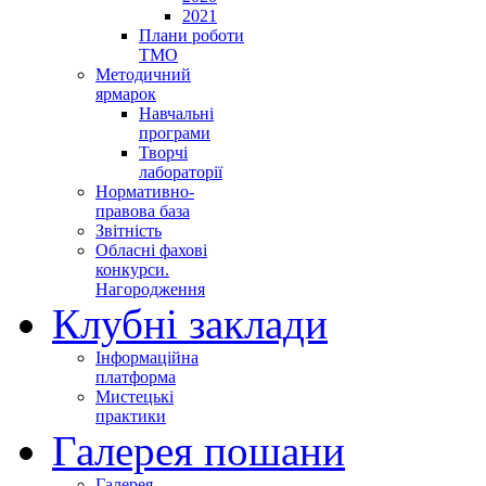
2021
Плани роботи
ТМО
Методичний
ярмарок
Навчальні
програми
Творчі
лабораторії
Нормативно-
правова база
Звітність
Обласні фахові
конкурси.
Нагородження
Клубні заклади
Інформаційна
платформа
Мистецькі
практики
Галерея пошани
Галерея