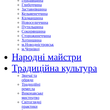
Герцаївщина
Глибоччина
Заставнівщина
Кельменеччина
Кіцманщина
Новоселиччина
Путильщина
Сокирянщина
Сторожинеччина
Хотинщина
м.Новодністровськ
м.Чернівці
Народні майстри
Традиційна культура
Звичаї та
обряди
Традиційні
ремесла
Виконавське
мистецтво
Світоглядні
практики