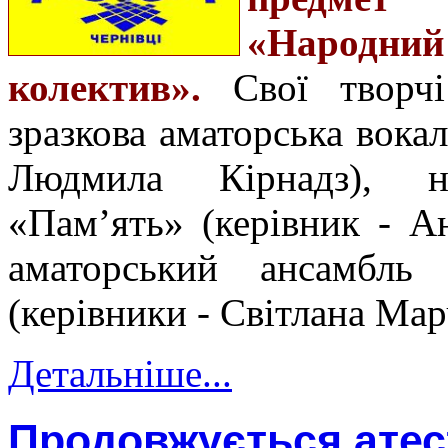
«Народний
колектив».
Свої творч
зразкова аматорська вока
Людмила Кірнадз), н
«Пам’ять» (керівник - А
аматорський ансамбль
(керівники - Світлана Ма
Детальніше...
Продовжується атест