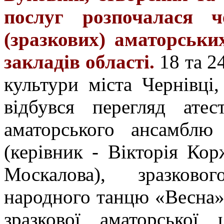
послуг розпочалася ч
(зразкових) аматорськи
закладів області.
18 та 2
культури міста Чернівці
відбувся перегляд атес
аматорського
ансамблю
(керівник - Вікторія Кор
Москалова), зразково
народного танцю «Весна» 
зразкової аматорської 