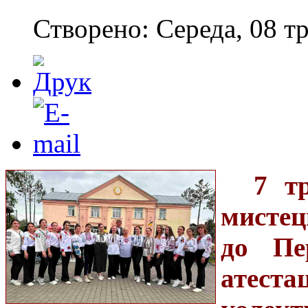
Створено: Середа, 08 тр
7 т
мисте
до
Пе
атест