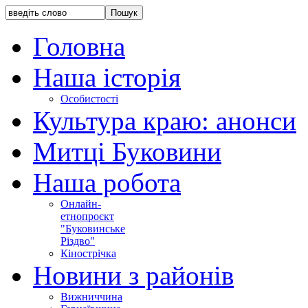
Головна
Наша історія
Особистості
Культура краю: анонси
Митці Буковини
Наша робота
Онлайн-
етнопроєкт
"Буковинське
Різдво"
Кінострічка
Новини з районів
Вижниччина