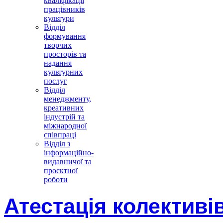
кваліфікації
працівників
культури
Відділ
формування
творчих
просторів та
надання
культурних
послуг
Відділ
менеджменту,
креативних
індустрій та
міжнародної
співпраці
Відділ з
інформаційно-
видавничої та
проєктної
роботи
Атестація колективі