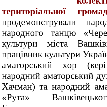
коле
територіальної громад
продемонстрували наро
народного танцю «Чере
культури міста Вашків
працівник культури Украї
аматорський хор (кер
народний аматорський дух
Хачман) та народний ам
«Рута» Вашківецьк