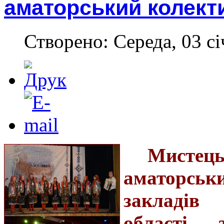
аматорський колект
Створено: Середа, 03 сі
Мисте
аматорсь
закладів
області,