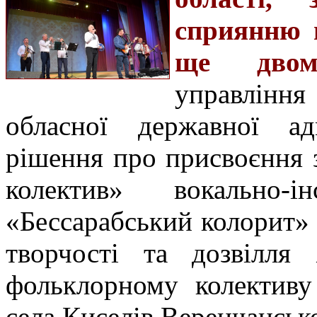
сприянню м
ще двом
управлін
обласної державної ад
рішення про присвоєння 
колектив» вокально-і
«Бессарабський колорит»
творчості та дозвілля 
фольклорному колективу
села Киселів Веренчансько