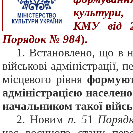
культури,
КМУ від 
Порядок № 984
).
1. Встановлено, що в 
військові адміністрації, п
місцевого рівня
формуют
адміністрацією населен
начальником такої війсь
2. Новим
п. 5
1
Поряд
час воєнного стану пере