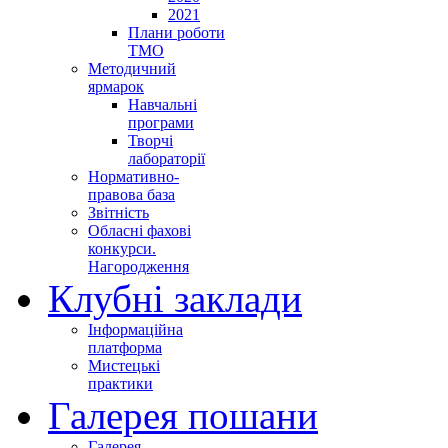
2021
Плани роботи
ТМО
Методичний
ярмарок
Навчальні
програми
Творчі
лабораторії
Нормативно-
правова база
Звітність
Обласні фахові
конкурси.
Нагородження
Клубні заклади
Інформаційна
платформа
Мистецькі
практики
Галерея пошани
Галерея