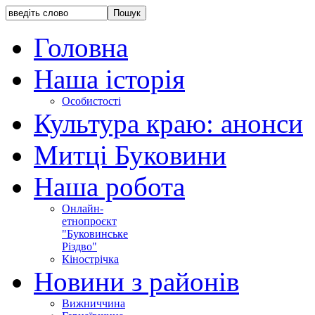
Головна
Наша історія
Особистості
Культура краю: анонси
Митці Буковини
Наша робота
Онлайн-
етнопроєкт
"Буковинське
Різдво"
Кінострічка
Новини з районів
Вижниччина