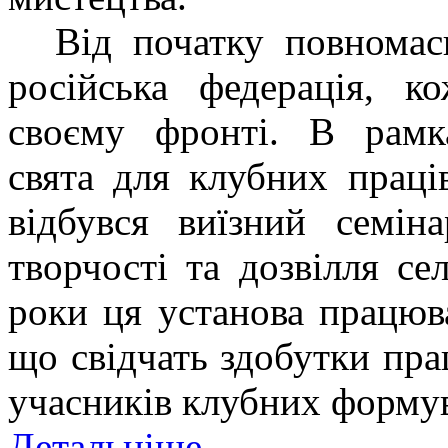
Від початку
повномас
російська федерація,
кож
своєму фронті
. В рамк
свята
для клубних праці
відбувся виїзний семі
творчості та дозвілля се
роки
ця
установа працюв
що свідчать здобутки прац
учасників клубних форму
Детальніше...