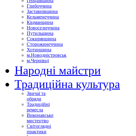
Герцаївщина
Глибоччина
Заставнівщина
Кельменеччина
Кіцманщина
Новоселиччина
Путильщина
Сокирянщина
Сторожинеччина
Хотинщина
м.Новодністровськ
м.Чернівці
Народні майстри
Традиційна культура
Звичаї та
обряди
Традиційні
ремесла
Виконавське
мистецтво
Світоглядні
практики