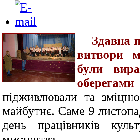
З
давна п
витвори м
були вира
оберегами
підживлювали
та
зміцню
майбутнє.
Саме 9 листопа
день працівників кул
мистецтва.