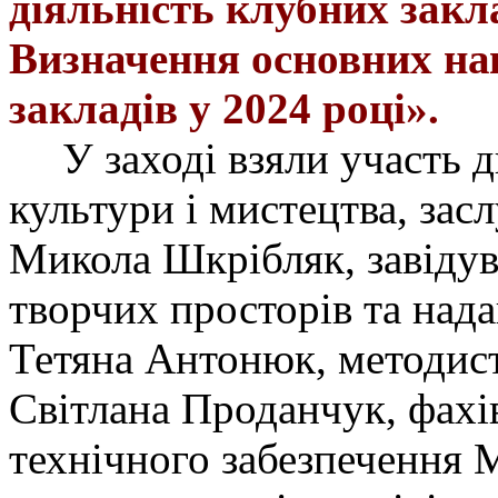
діяльність клубних закла
Визначення основних на
закладів у 2024 році».
У
заході
взяли участь 
культури і мистецтва, засл
Микола Шкрібляк,
завіду
творчих просторів та на
Тетяна
Антонюк, методис
Світлана
Проданчук
,
фахі
технічного забезпечення