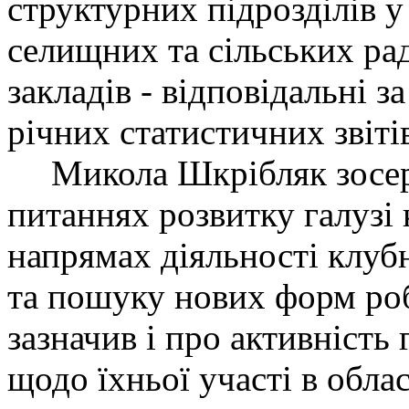
структурних підрозділів у
селищних та сільських ра
закладів
-
відповідальні з
річних статистичних звіті
Микола Шкрібляк зосер
питаннях розвитку галузі
напрям
ах
діяльності клубн
та
пошуку нових форм ро
зазначив і
про активність 
щодо їхньої участі
в обла