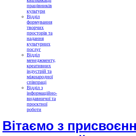
кваліфікації
працівників
культури
Відділ
формування
творчих
просторів та
надання
культурних
послуг
Відділ
менеджменту,
креативних
індустрій та
міжнародної
співпраці
Відділ з
інформаційно-
видавничої та
проєктної
роботи
Вітаємо з присвоєн